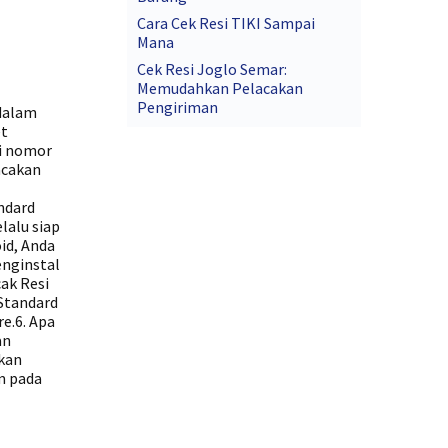
Cara Cek Resi TIKI Sampai
Mana
Cek Resi Joglo Semar:
Memudahkan Pelacakan
Pengiriman
 dalam
et
i nomor
acakan
ndard
lalu siap
id, Anda
enginstal
ak Resi
Standard
e.6. Apa
an
tkan
m pada