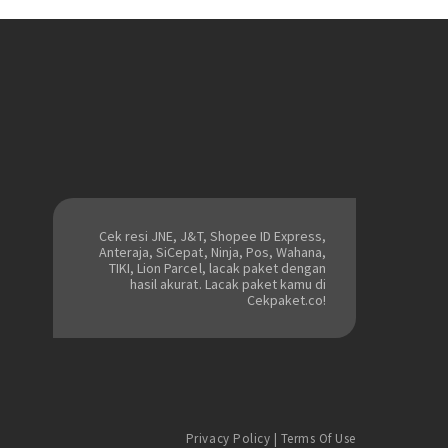
Cek resi JNE, J&T, Shopee ID Express,
Anteraja, SiCepat, Ninja, Pos, Wahana,
TIKI, Lion Parcel, lacak paket dengan
hasil akurat. Lacak paket kamu di
Cekpaket.co!
Privacy Policy
|
Terms Of Use