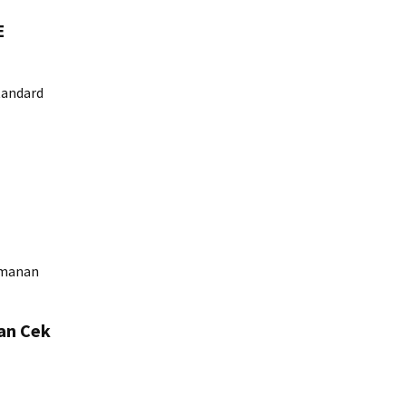
E
tandard
amanan
an Cek