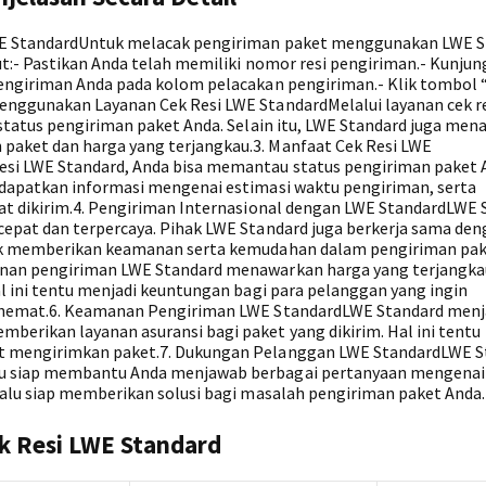
WE StandardUntuk melacak pengiriman paket menggunakan LWE S
:- Pastikan Anda telah memiliki nomor resi pengiriman.- Kunjung
engiriman Anda pada kolom pelacakan pengiriman.- Klik tombol “
nggunakan Layanan Cek Resi LWE StandardMelalui layanan cek r
status pengiriman paket Anda. Selain itu, LWE Standard juga me
aket dan harga yang terjangkau.3. Manfaat Cek Resi LWE
si LWE Standard, Anda bisa memantau status pengiriman paket 
dapatkan informasi mengenai estimasi waktu pengiriman, serta
at dikirim.4. Pengiriman Internasional dengan LWE StandardLWE 
epat dan terpercaya. Pihak LWE Standard juga berkerja sama de
tuk memberikan keamanan serta kemudahan dalam pengiriman pa
nan pengiriman LWE Standard menawarkan harga yang terjangka
l ini tentu menjadi keuntungan bagi para pelanggan yang ingin
h hemat.6. Keamanan Pengiriman LWE StandardLWE Standard men
erikan layanan asuransi bagi paket yang dikirim. Hal ini tentu
t mengirimkan paket.7. Dukungan Pelanggan LWE StandardLWE S
u siap membantu Anda menjawab berbagai pertanyaan mengenai
alu siap memberikan solusi bagi masalah pengiriman paket Anda.
k Resi LWE Standard