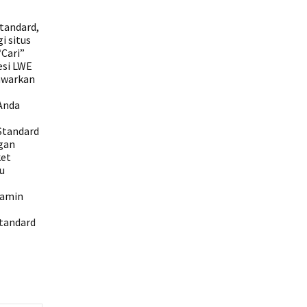
tandard,
i situs
Cari”
esi LWE
nawarkan
Anda
Standard
ngan
ket
u
jamin
tandard