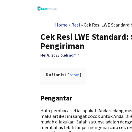
Langsung
ke
isi
Home
»
Resi
»
Cek Resi LWE Standard:
Cek Resi LWE Standard: 
Pengiriman
Mei 8, 2023
oleh
admin
Daftar Isi
show
Pengantar
Halo pembaca setia, apakah Anda sedang men
maka artikel ini sangat cocok untuk Anda. Di 
mudah dilakukan. Salah satunya adalah den
membahas lebih lanjut mengenai cara cek resi