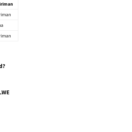
iriman
riman
ma
riman
d?
 LWE