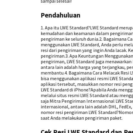
sampai selesai!
Pendahuluan
1. Apa itu LWE Standard?LWE Standard meru
kemudahan dan keamanan dalam pengiriman pa
pengiriman ke seluruh dunia.2. Bagaimana C
menggunakan LWE Standard, Anda perlu mela
resi dari pengiriman yang ingin Anda lacak.
pengiriman.3. Apa Keuntungan Menggunakan
pengiriman, LWE Standard juga menawarkan 
antara lain adalah harga yang terjangkau, p
membantu.4. Bagaimana Cara Melacak Resi LW
bisa menggunakan aplikasi resmi LWE Standa
aplikasi tersebut, masukkan nomor resi pen
LWE Standard di iPhone?Apabila Anda mengg
melalui situs resmi LWE Standard atau mengg
saja Mitra Pengiriman Internasional LWE St
internasional, antara lain adalah DHL, FedEx
nomor resi pengiriman LWE Standard?Nomor r
saat Anda melakukan pengiriman paket.
Cek Resi LWE Standard dan Pen