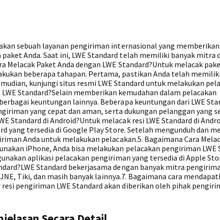
pakan sebuah layanan pengiriman internasional yang memberikan
ket Anda. Saat ini, LWE Standard telah memiliki banyak mitra
ara Melacak Paket Anda dengan LWE Standard?Untuk melacak pak
kukan beberapa tahapan. Pertama, pastikan Anda telah memilik
 Kemudian, kunjungi situs resmi LWE Standard untuk melakukan pel
 LWE Standard?Selain memberikan kemudahan dalam pelacakan
berbagai keuntungan lainnya. Beberapa keuntungan dari LWE Sta
engiriman yang cepat dan aman, serta dukungan pelanggan yang se
E Standard di Android?Untuk melacak resi LWE Standard di Andro
rd yang tersedia di Google Play Store. Setelah mengunduh dan m
giriman Anda untuk melakukan pelacakan.5. Bagaimana Cara Melac
unakan iPhone, Anda bisa melakukan pelacakan pengiriman LWE 
unakan aplikasi pelacakan pengiriman yang tersedia di Apple Stor
andard?LWE Standard bekerjasama dengan banyak mitra pengirim
, JNE, Tiki, dan masih banyak lainnya.7. Bagaimana cara mendapa
esi pengiriman LWE Standard akan diberikan oleh pihak pengiri
jelasan Secara Detail