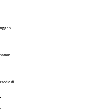
anggan
amanan
sedia di
?
a.