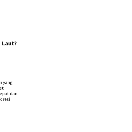
n
 Laut?
n yang
et
cepat dan
 resi