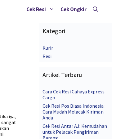
Cek Resi
Cek Ongkir
Kategori
Kurir
Resi
Artikel Terbaru
Cara Cek Resi Cahaya Express
Cargo
Cek Resi Pos Biasa Indonesia:
Cara Mudah Melacak Kiriman
ika iya,
Anda
h sangat
Cek Resi Antar AJ: Kemudahan
 akan
untuk Pelacak Pengiriman
ni
Barang