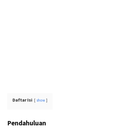
Daftar Isi
show
Pendahuluan