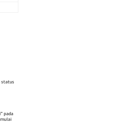
 status
i” pada
emulai