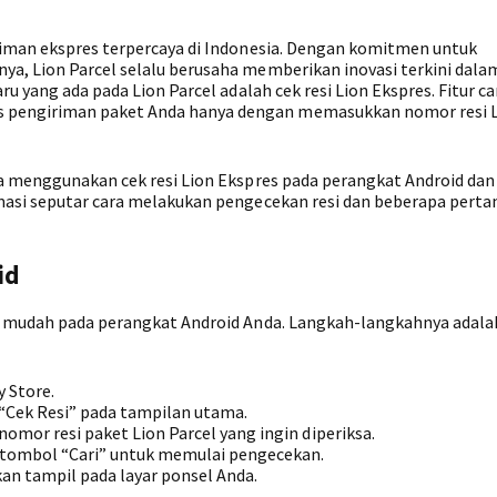
riman ekspres terpercaya di Indonesia. Dengan komitmen untuk
a, Lion Parcel selalu berusaha memberikan inovasi terkini dala
u yang ada pada Lion Parcel adalah cek resi Lion Ekspres. Fitur ca
pengiriman paket Anda hanya dengan memasukkan nomor resi 
ra menggunakan cek resi Lion Ekspres pada perangkat Android dan
masi seputar cara melakukan pengecekan resi dan beberapa pert
id
an mudah pada perangkat Android Anda. Langkah-langkahnya adala
y Store.
 “Cek Resi” pada tampilan utama.
mor resi paket Lion Parcel yang ingin diperiksa.
 tombol “Cari” untuk memulai pengecekan.
an tampil pada layar ponsel Anda.