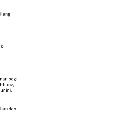
ilang.
uk
nan bagi
iPhone,
r ini,
ahan dan