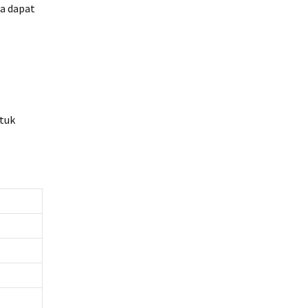
da dapat
ntuk