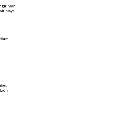
engiriman
ait biaya
rikut
aket
 Lion