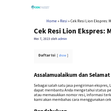
Langsung
ke
isi
Home
»
Resi
»
Cek Resi Lion Ekspres:
Cek Resi Lion Ekspres:
Mei 7, 2023
oleh
admin
Daftar Isi
show
Assalamualaikum dan Selamat 
Sebagai salah satu jasa pengiriman ekspres, L
dapat membantu Anda mengetahui status pen
atau memasukkan nomor resi, informasi terkai
kami akan membahas cara menggunakan cek re