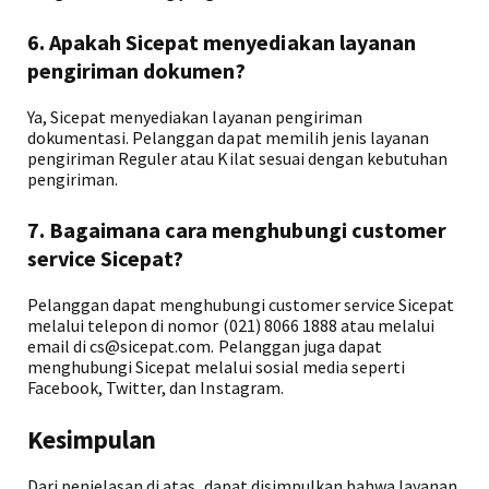
6. Apakah Sicepat menyediakan layanan
pengiriman dokumen?
Ya, Sicepat menyediakan layanan pengiriman
dokumentasi. Pelanggan dapat memilih jenis layanan
pengiriman Reguler atau Kilat sesuai dengan kebutuhan
pengiriman.
7. Bagaimana cara menghubungi customer
service Sicepat?
Pelanggan dapat menghubungi customer service Sicepat
melalui telepon di nomor (021) 8066 1888 atau melalui
email di cs@sicepat.com. Pelanggan juga dapat
menghubungi Sicepat melalui sosial media seperti
Facebook, Twitter, dan Instagram.
Kesimpulan
Dari penjelasan di atas, dapat disimpulkan bahwa layanan