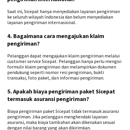
Saat ini, Sicepat hanya menyediakan layanan pengiriman
ke seluruh wilayah Indonesia dan belum menyediakan
layanan pengiriman internasional.
4. Bagaimana cara mengajukan klaim
pengiriman?
Pelanggan dapat mengajukan klaim pengiriman melalui
customer service Sicepat. Pelanggan hanya perlu mengisi
formulir klaim pengiriman dan melampirkan dokumen
pendukung seperti nomor resi pengiriman, bukti
transaksi, foto paket, dan informasi pengiriman.
5. Apakah biaya pengiriman paket Sicepat
termasuk asuransi pengiriman?
Biaya pengiriman paket Sicepat tidak termasuk asuransi
pengiriman. Jika pelanggan menghendaki layanan
asuransi, maka biaya tambahan akan dikenakan sesuai
dengan nilai barang yang akan dikirimkan.