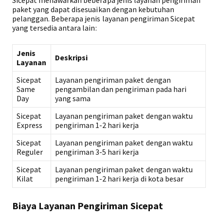
Sicepat menawarkan beberapa jenis layanan pengiriman
paket yang dapat disesuaikan dengan kebutuhan
pelanggan. Beberapa jenis layanan pengiriman Sicepat
yang tersedia antara lain:
Jenis
Deskripsi
Layanan
Sicepat
Layanan pengiriman paket dengan
Same
pengambilan dan pengiriman pada hari
Day
yang sama
Sicepat
Layanan pengiriman paket dengan waktu
Express
pengiriman 1-2 hari kerja
Sicepat
Layanan pengiriman paket dengan waktu
Reguler
pengiriman 3-5 hari kerja
Sicepat
Layanan pengiriman paket dengan waktu
Kilat
pengiriman 1-2 hari kerja di kota besar
Biaya Layanan Pengiriman Sicepat