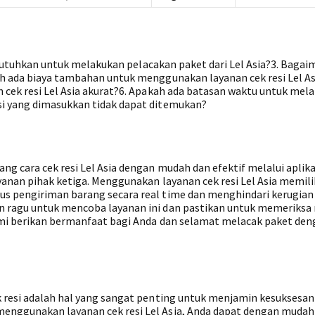
 dibutuhkan untuk melakukan pelacakan paket dari Lel Asia?3. Bagai
ah ada biaya tambahan untuk menggunakan layanan cek resi Lel As
n cek resi Lel Asia akurat?6. Apakah ada batasan waktu untuk mel
si yang dimasukkan tidak dapat ditemukan?
g cara cek resi Lel Asia dengan mudah dan efektif melalui aplikas
ayanan pihak ketiga. Menggunakan layanan cek resi Lel Asia memili
us pengiriman barang secara real time dan menghindari kerugian
n ragu untuk mencoba layanan ini dan pastikan untuk memeriks
ami berikan bermanfaat bagi Anda dan selamat melacak paket den
k resi adalah hal yang sangat penting untuk menjamin kesuksesan
enggunakan layanan cek resi Lel Asia, Anda dapat dengan mudah