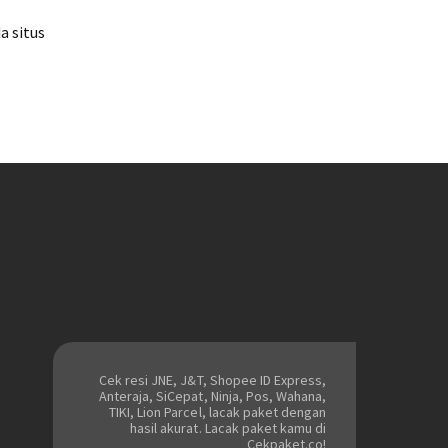
a situs
Cek resi JNE, J&T, Shopee ID Express,
Anteraja, SiCepat, Ninja, Pos, Wahana,
TIKI, Lion Parcel, lacak paket dengan
hasil akurat. Lacak paket kamu di
Cekpaket.co!