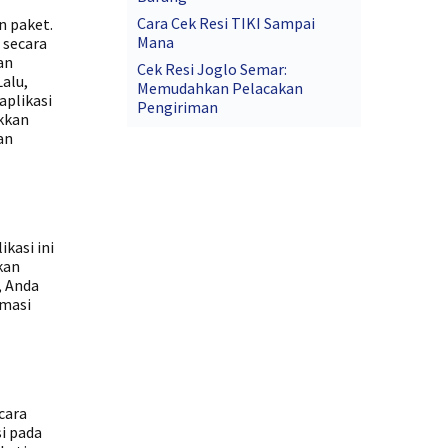
Cara Cek Resi TIKI Sampai
n paket.
Mana
 secara
an
Cek Resi Joglo Semar:
alu,
Memudahkan Pelacakan
aplikasi
Pengiriman
ukkan
an
kasi ini
kan
, Anda
rmasi
cara
i pada