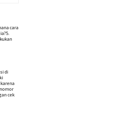
mana cara
ia?5.
akukan
i di
ki
 karena
a nomor
gan cek