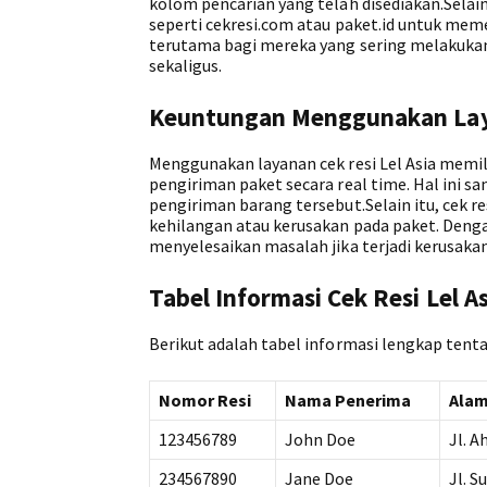
kolom pencarian yang telah disediakan.Selai
seperti cekresi.com atau paket.id untuk meme
terutama bagi mereka yang sering melakuka
sekaligus.
Keuntungan Menggunakan Laya
Menggunakan layanan cek resi Lel Asia memi
pengiriman paket secara real time. Hal ini 
pengiriman barang tersebut.Selain itu, cek 
kehilangan atau kerusakan pada paket. Den
menyelesaikan masalah jika terjadi kerusaka
Tabel Informasi Cek Resi Lel As
Berikut adalah tabel informasi lengkap tentan
Nomor Resi
Nama Penerima
Alam
123456789
John Doe
Jl. A
234567890
Jane Doe
Jl. S