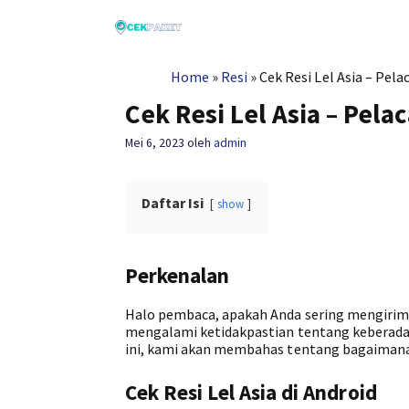
Langsung
ke
isi
Home
»
Resi
»
Cek Resi Lel Asia – Pel
Cek Resi Lel Asia – Pel
Mei 6, 2023
oleh
admin
Daftar Isi
show
Perkenalan
Halo pembaca, apakah Anda sering mengirimka
mengalami ketidakpastian tentang keberadaan
ini, kami akan membahas tentang bagaiman
Cek Resi Lel Asia di Android