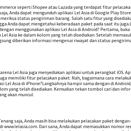
ommerce seperti Shopee atau Lazada yang terdapat fitur pelacaka
ja, Anda dapat mengunduh aplikasi Lel Asia di Google Play Store
meriksa status pengiriman barang. Salah satu fitur yang disediak
ngga Anda dapat mengetahui keberadaan paket pada saat itu juga.L
engan menggunakan aplikasi Lel Asia di Android? Pertama, buka 
 Lel Asia ke dalam kolom yang telah disediakan. Setelah memas
ngsung diberikan informasi mengenai riwayat dan status pengirim
rena Lel Asia juga menyediakan aplikasi untuk perangkat iOS. Apli
 juga memiliki fitur pelacakan paket. Nah, bagaimana cara melaku
i Lel Asia di iPhone?Langkahnya hampir sama dengan di Android
om yang telah disediakan. Kemudian tekan tombol cari dan info
ang akan muncul.
Tenang saja, Anda masih bisa melakukan pelacakan paket dengan 
 di www.lelasia.com. Dari sana, Anda dapat memasukkan nomor res