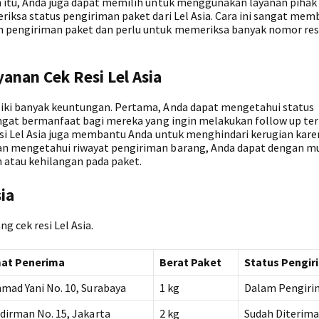
n itu, Anda juga dapat memilih untuk menggunakan layanan pihak
riksa status pengiriman paket dari Lel Asia. Cara ini sangat mem
n pengiriman paket dan perlu untuk memeriksa banyak nomor res
nan Cek Resi Lel Asia
liki banyak keuntungan. Pertama, Anda dapat mengetahui status
sangat bermanfaat bagi mereka yang ingin melakukan follow up te
resi Lel Asia juga membantu Anda untuk menghindari kerugian kar
gan mengetahui riwayat pengiriman barang, Anda dapat dengan m
n atau kehilangan pada paket.
ia
g cek resi Lel Asia.
at Penerima
Berat Paket
Status Pengir
hmad Yani No. 10, Surabaya
1 kg
Dalam Pengir
udirman No. 15, Jakarta
2 kg
Sudah Diterim