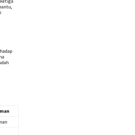
 ketiga
bantu,
i
rhadap
ena
udah
iman
iman
a