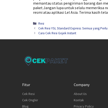
memantau status pengiriman barang dan mem
paket.Jangan lupa untuk selalu memeriksa no
resmi atau aplikasi Lel Asia. Terima kasih te
Kategori
Resi
Cek Resi YSL Standard Express: Semua yang Perlu
Cara Cek Resi Gojek Instant
Fitur
Company
Cek Resi
About Us
Cek Ongkir
Kontak
Blog
Privacy Policy