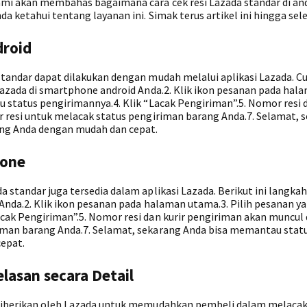
ami akan membahas bagaimana cara cek resi Lazada standar di and
a ketahui tentang layanan ini. Simak terus artikel ini hingga sele
droid
standar dapat dilakukan dengan mudah melalui aplikasi Lazada. Cu
 Lazada di smartphone android Anda.2. Klik ikon pesanan pada hal
u status pengirimannya.4. Klik “Lacak Pengiriman”.5. Nomor resi d
or resi untuk melacak status pengiriman barang Anda.7. Selamat, 
ng Anda dengan mudah dan cepat.
hone
 standar juga tersedia dalam aplikasi Lazada. Berikut ini langkah
 Anda.2. Klik ikon pesanan pada halaman utama.3. Pilih pesanan ya
cak Pengiriman”.5. Nomor resi dan kurir pengiriman akan muncul di
riman barang Anda.7. Selamat, sekarang Anda bisa memantau stat
epat.
lasan secara Detail
g diberikan oleh Lazada untuk memudahkan pembeli dalam melacak