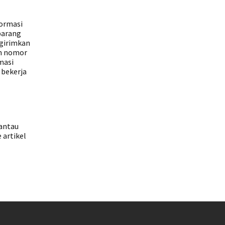
formasi
barang
ngirimkan
an nomor
masi
 bekerja
mantau
 artikel