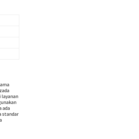
 sama
azada
i layanan
igunakan
a ada
a standar
a