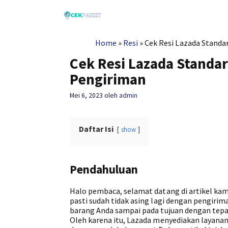
Langsung
ke
isi
Home
»
Resi
»
Cek Resi Lazada Standa
Cek Resi Lazada Standa
Pengiriman
Mei 6, 2023
oleh
admin
Daftar Isi
show
Pendahuluan
Halo pembaca, selamat datang di artikel kam
pasti sudah tidak asing lagi dengan pengir
barang Anda sampai pada tujuan dengan tepa
Oleh karena itu, Lazada menyediakan layanan