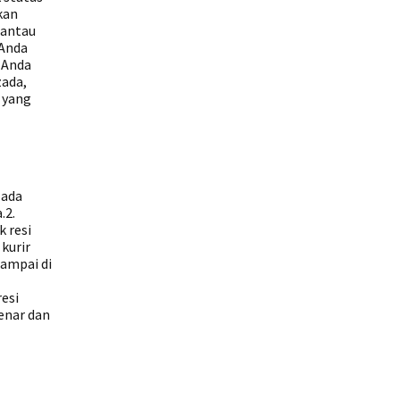
kan
mantau
 Anda
, Anda
zada,
 yang
zada
.2.
k resi
kurir
sampai di
esi
enar dan