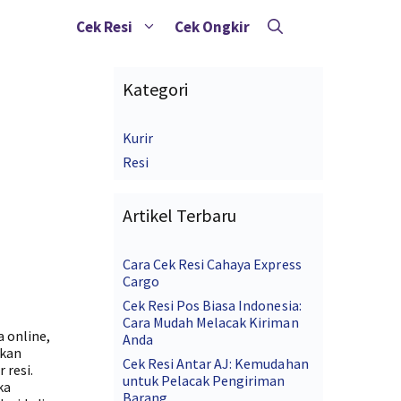
Cek Resi
Cek Ongkir
Kategori
Kurir
Resi
Artikel Terbaru
Cara Cek Resi Cahaya Express
Cargo
Cek Resi Pos Biasa Indonesia:
Cara Mudah Melacak Kiriman
a online,
Anda
ikan
Cek Resi Antar AJ: Kemudahan
 resi.
untuk Pelacak Pengiriman
ka
Barang