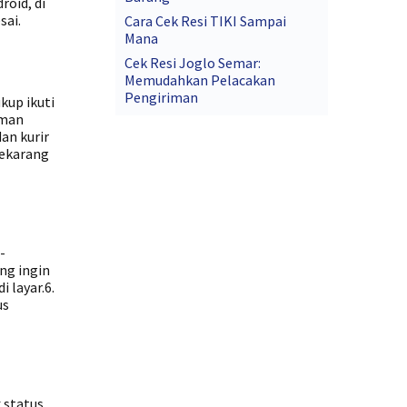
roid, di
sai.
Cara Cek Resi TIKI Sampai
Mana
Cek Resi Joglo Semar:
Memudahkan Pelacakan
Pengiriman
kup ikuti
aman
an kurir
sekarang
-
ng ingin
 layar.6.
us
 status