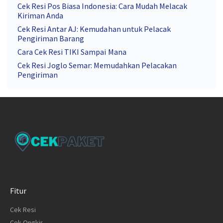
Cek Resi Pos Biasa Indonesia: Cara Mudah Melacak
Kiriman Anda
Cek Resi Antar AJ: Kemudahan untuk Pelacak
Pengiriman Barang
Cara Cek Resi TIKI Sampai Mana
Cek Resi Joglo Semar: Memudahkan Pelacakan
Pengiriman
Fitur
Cek Resi
Cek Ongkir