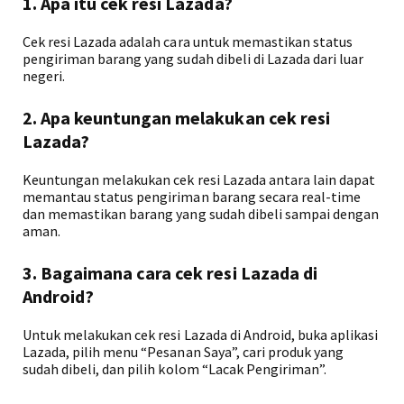
1. Apa itu cek resi Lazada?
Cek resi Lazada adalah cara untuk memastikan status
pengiriman barang yang sudah dibeli di Lazada dari luar
negeri.
2. Apa keuntungan melakukan cek resi
Lazada?
Keuntungan melakukan cek resi Lazada antara lain dapat
memantau status pengiriman barang secara real-time
dan memastikan barang yang sudah dibeli sampai dengan
aman.
3. Bagaimana cara cek resi Lazada di
Android?
Untuk melakukan cek resi Lazada di Android, buka aplikasi
Lazada, pilih menu “Pesanan Saya”, cari produk yang
sudah dibeli, dan pilih kolom “Lacak Pengiriman”.