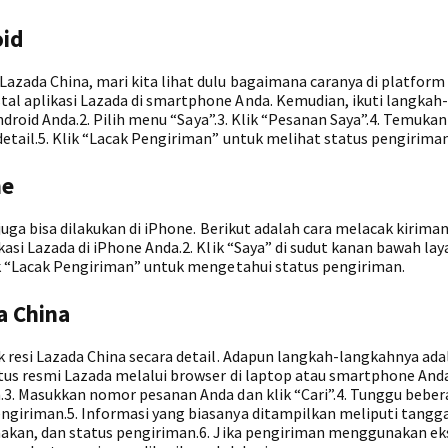
oid
zada China, mari kita lihat dulu bagaimana caranya di platform 
al aplikasi Lazada di smartphone Anda. Kemudian, ikuti langkah
 Android Anda.2. Pilih menu “Saya”.3. Klik “Pesanan Saya”.4. Temuka
etail.5. Klik “Lacak Pengiriman” untuk melihat status pengiriman
ne
juga bisa dilakukan di iPhone. Berikut adalah cara melacak kiriman
asi Lazada di iPhone Anda.2. Klik “Saya” di sudut kanan bawah layar
ik “Lacak Pengiriman” untuk mengetahui status pengiriman.
a China
k resi Lazada China secara detail. Adapun langkah-langkahnya ada
tus resmi Lazada melalui browser di laptop atau smartphone Anda.
.3. Masukkan nomor pesanan Anda dan klik “Cari”.4. Tunggu beber
ngiriman.5. Informasi yang biasanya ditampilkan meliputi tangg
nakan, dan status pengiriman.6. Jika pengiriman menggunakan eks