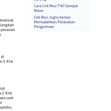
Cara Cek Resi TIKI Sampai
Mana
Cek Resi Joglo Semar:
Android.
Memudahkan Pelacakan
-langkah
Pengiriman
n pesanan
.
 di
.3. Klik
lah
2. Klik
apa saat
al
pedisi,