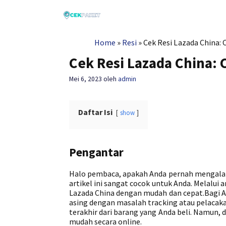
Langsung
ke
isi
Home
»
Resi
»
Cek Resi Lazada China:
Cek Resi Lazada China:
Mei 6, 2023
oleh
admin
Daftar Isi
show
Pengantar
Halo pembaca, apakah Anda pernah mengalami
artikel ini sangat cocok untuk Anda. Melalui 
Lazada China dengan mudah dan cepat.Bagi An
asing dengan masalah tracking atau pelacak
terakhir dari barang yang Anda beli. Namun,
mudah secara online.