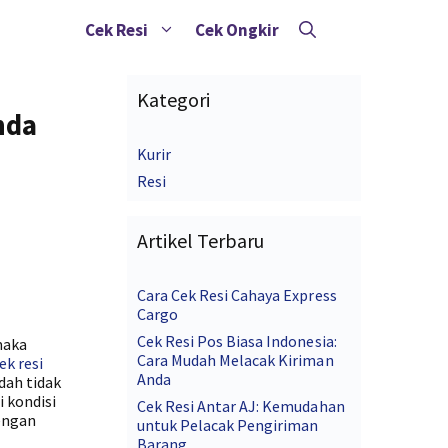
Cek Resi
Cek Ongkir
Kategori
nda
Kurir
Resi
Artikel Terbaru
Cara Cek Resi Cahaya Express
Cargo
Cek Resi Pos Biasa Indonesia:
maka
Cara Mudah Melacak Kiriman
ek resi
Anda
dah tidak
 kondisi
Cek Resi Antar AJ: Kemudahan
dengan
untuk Pelacak Pengiriman
Barang