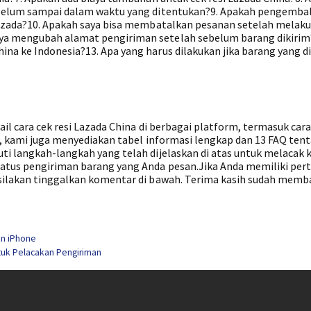
n belum sampai dalam waktu yang ditentukan?9. Apakah pengemba
 Lazada?10. Apakah saya bisa membatalkan pesanan setelah melak
ya mengubah alamat pengiriman setelah sebelum barang dikirim
ina ke Indonesia?13. Apa yang harus dilakukan jika barang yang d
tail cara cek resi Lazada China di berbagai platform, termasuk car
itu, kami juga menyediakan tabel informasi lengkap dan 13 FAQ ten
ti langkah-langkah yang telah dijelaskan di atas untuk melacak 
tatus pengiriman barang yang Anda pesan.Jika Anda memiliki per
 silakan tinggalkan komentar di bawah. Terima kasih sudah memb
an iPhone
ntuk Pelacakan Pengiriman