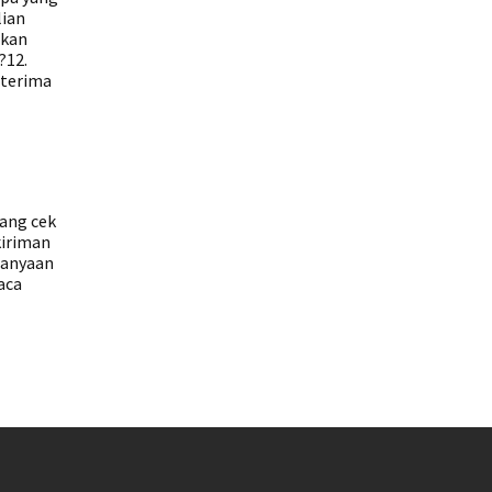
lian
ukan
?12.
iterima
a
tang cek
kiriman
tanyaan
aca