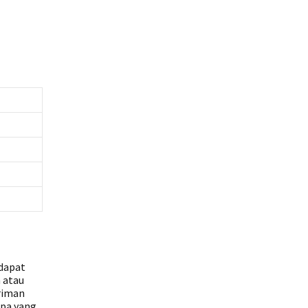
 dapat
h atau
iriman
Apa yang