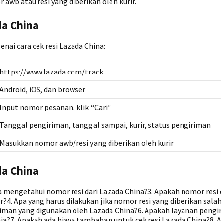
awb atau resi yang diberikan oleh kurir.
da China
nai cara cek resi Lazada China:
https://www.lazada.com/track
Android, iOS, dan browser
Input nomor pesanan, klik “Cari”
Tanggal pengiriman, tanggal sampai, kurir, status pengiriman
Masukkan nomor awb/resi yang diberikan oleh kurir
da China
ra mengetahui nomor resi dari Lazada China?3. Apakah nomor resi
r?4. Apa yang harus dilakukan jika nomor resi yang diberikan sala
iriman yang digunakan oleh Lazada China?6. Apakah layanan peng
unia?7. Apakah ada biaya tambahan untuk cek resi Lazada China?8. 