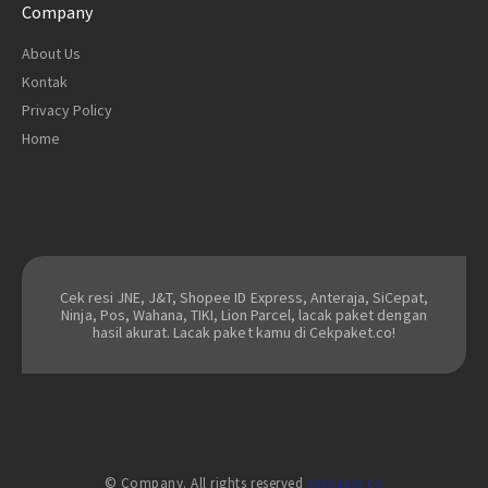
Company
About Us
Kontak
Privacy Policy
Home
Cek resi JNE, J&T, Shopee ID Express, Anteraja, SiCepat,
Ninja, Pos, Wahana, TIKI, Lion Parcel, lacak paket dengan
hasil akurat. Lacak paket kamu di Cekpaket.co!
© Company. All rights reserved
cekpaket.co