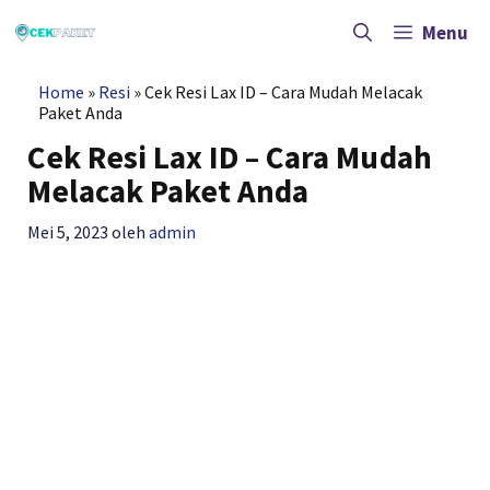
Langsung
ke
Menu
isi
Home
»
Resi
»
Cek Resi Lax ID – Cara Mudah Melacak
Paket Anda
Cek Resi Lax ID – Cara Mudah
Melacak Paket Anda
Mei 5, 2023
oleh
admin