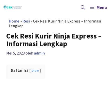
Langsung
ke
Menu
isi
Home
»
Resi
»
Cek Resi Kurir Ninja Express – Informasi
Lengkap
Cek Resi Kurir Ninja Express –
Informasi Lengkap
Mei 5, 2023
oleh
admin
Daftar Isi
show