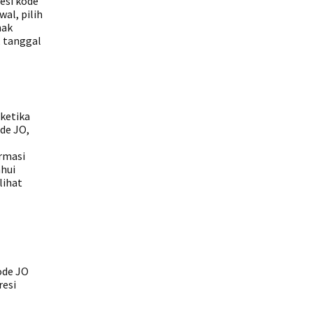
esi kode
al, pilih
nak
, tanggal
 ketika
de JO,
g
ormasi
ahui
lihat
ode JO
resi