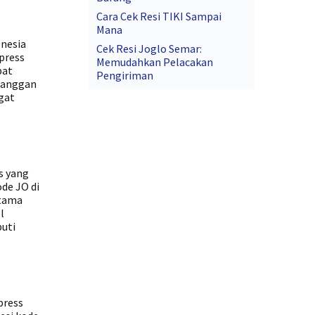
Cara Cek Resi TIKI Sampai
Mana
onesia
Cek Resi Joglo Semar:
press
Memudahkan Pelacakan
pat
Pengiriman
elanggan
gat
s yang
de JO di
utama
l
puti
press