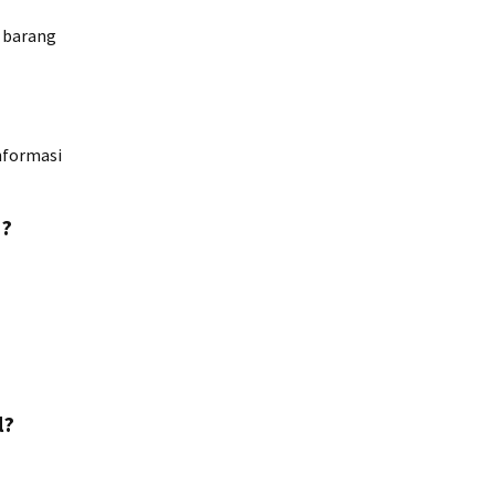
u barang
nformasi
s?
l?