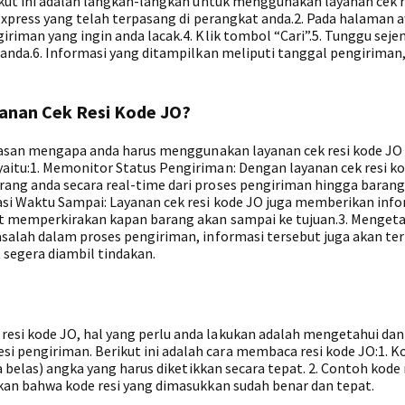
ikut ini adalah langkah-langkah untuk menggunakan layanan cek r
Express yang telah terpasang di perangkat anda.2. Pada halaman aw
riman yang ingin anda lacak.4. Klik tombol “Cari”.5. Tunggu seje
 anda.6. Informasi yang ditampilkan meliputi tanggal pengiriman
nan Cek Resi Kode JO?
alasan mengapa anda harus menggunakan layanan cek resi kode JO
itu:1. Memonitor Status Pengiriman: Dengan layanan cek resi ko
ang anda secara real-time dari proses pengiriman hingga baran
si Waktu Sampai: Layanan cek resi kode JO juga memberikan inf
t memperkirakan kapan barang akan sampai ke tujuan.3. Menget
salah dalam proses pengiriman, informasi tersebut juga akan ter
 segera diambil tindakan.
si kode JO, hal yang perlu anda lakukan adalah mengetahui dan
pengiriman. Berikut ini adalah cara membaca resi kode JO:1. K
a belas) angka yang harus diketikkan secara tepat. 2. Contoh kode 
kan bahwa kode resi yang dimasukkan sudah benar dan tepat.