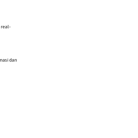
real-
masi dan