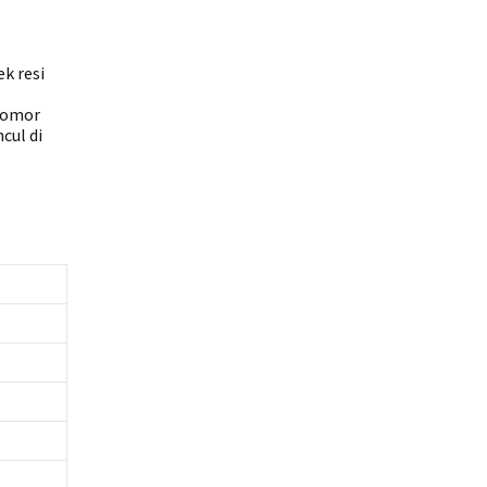
k resi
 nomor
cul di