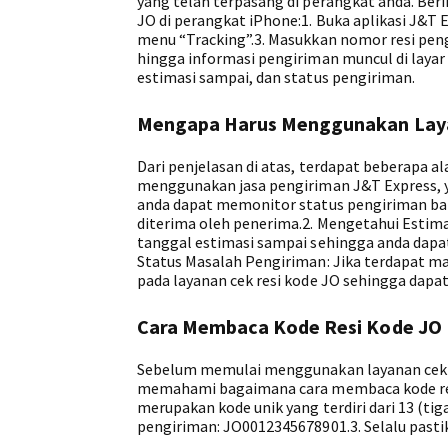
yang telah terpasang di perangkat anda. Ber
JO di perangkat iPhone:1. Buka aplikasi J&T 
menu “Tracking”.3. Masukkan nomor resi pengi
hingga informasi pengiriman muncul di layar
estimasi sampai, dan status pengiriman.
Mengapa Harus Menggunakan Laya
Dari penjelasan di atas, terdapat beberapa 
menggunakan jasa pengiriman J&T Express, ya
anda dapat memonitor status pengiriman bar
diterima oleh penerima.2. Mengetahui Estima
tanggal estimasi sampai sehingga anda dapa
Status Masalah Pengiriman: Jika terdapat ma
pada layanan cek resi kode JO sehingga dapat
Cara Membaca Kode Resi Kode JO
Sebelum memulai menggunakan layanan cek re
memahami bagaimana cara membaca kode resi 
merupakan kode unik yang terdiri dari 13 (tig
pengiriman: JO0012345678901.3. Selalu pasti