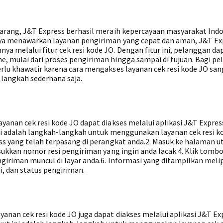
barang, J&T Express berhasil meraih kepercayaan masyarakat Ind
nya menawarkan layanan pengiriman yang cepat dan aman, J&T Ex
 melalui fitur cek resi kode JO. Dengan fitur ini, pelanggan da
, mulai dari proses pengiriman hingga sampai di tujuan. Bagi p
erlu khawatir karena cara mengakses layanan cek resi kode JO san
langkah sederhana saja.
yanan cek resi kode JO dapat diakses melalui aplikasi J&T Expres
ini adalah langkah-langkah untuk menggunakan layanan cek resi ko
ess yang telah terpasang di perangkat anda.2. Masuk ke halaman 
asukkan nomor resi pengiriman yang ingin anda lacak.4. Klik tombo
ngiriman muncul di layar anda.6. Informasi yang ditampilkan meli
, dan status pengiriman.
anan cek resi kode JO juga dapat diakses melalui aplikasi J&T Ex