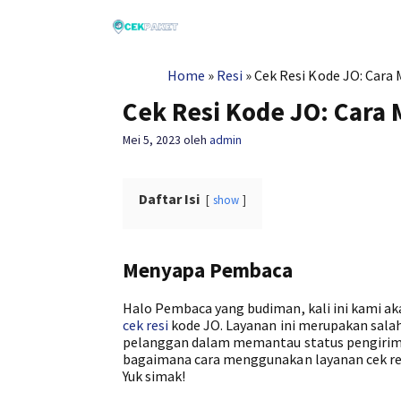
Langsung
ke
isi
Home
»
Resi
»
Cek Resi Kode JO: Cara
Cek Resi Kode JO: Cara
Mei 5, 2023
oleh
admin
Daftar Isi
show
Menyapa Pembaca
Halo Pembaca yang budiman, kali ini kami a
cek resi
kode JO. Layanan ini merupakan sala
pelanggan dalam memantau status pengiriman
bagaimana cara menggunakan layanan cek res
Yuk simak!