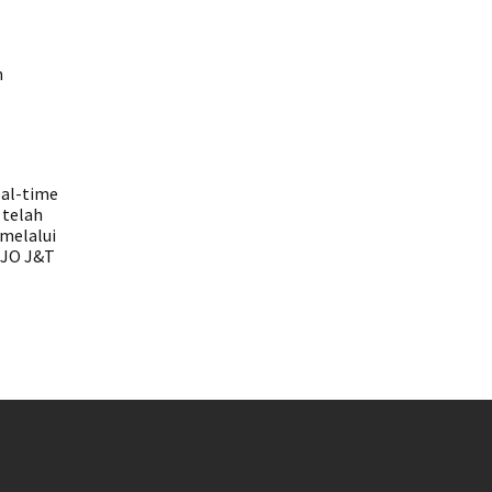
n
eal-time
 telah
 melalui
 JO J&T