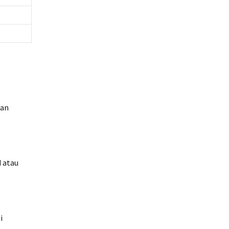
gan
d atau
i