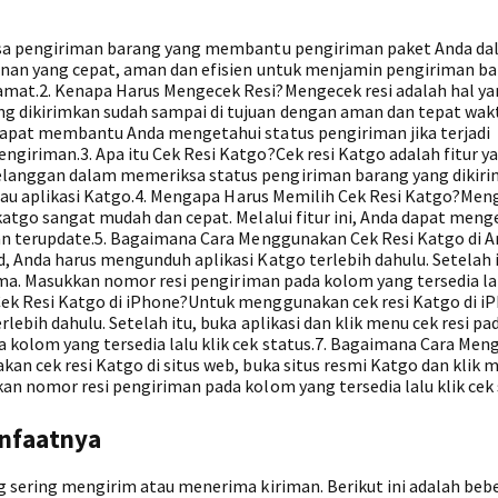
jasa pengiriman barang yang membantu pengiriman paket Anda da
anan yang cepat, aman dan efisien untuk menjamin pengiriman b
mat.2. Kenapa Harus Mengecek Resi?Mengecek resi adalah hal y
 dikirimkan sudah sampai di tujuan dengan aman dan tepat wak
dapat membantu Anda mengetahui status pengiriman jika terjadi
giriman.3. Apa itu Cek Resi Katgo?Cek resi Katgo adalah fitur y
langgan dalam memeriksa status pengiriman barang yang dikiri
 atau aplikasi Katgo.4. Mengapa Harus Memilih Cek Resi Katgo?Men
katgo sangat mudah dan cepat. Melalui fitur ini, Anda dapat meng
an terupdate.5. Bagaimana Cara Menggunakan Cek Resi Katgo di A
, Anda harus mengunduh aplikasi Katgo terlebih dahulu. Setelah i
tama. Masukkan nomor resi pengiriman pada kolom yang tersedia lal
ek Resi Katgo di iPhone?Untuk menggunakan cek resi Katgo di i
ebih dahulu. Setelah itu, buka aplikasi dan klik menu cek resi pad
 kolom yang tersedia lalu klik cek status.7. Bagaimana Cara Me
n cek resi Katgo di situs web, buka situs resmi Katgo dan klik 
n nomor resi pengiriman pada kolom yang tersedia lalu klik cek 
anfaatnya
g sering mengirim atau menerima kiriman. Berikut ini adalah beb