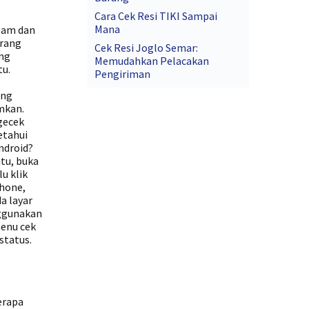
Cara Cek Resi TIKI Sampai
Mana
lam dan
arang
Cek Resi Joglo Semar:
ang
Memudahkan Pelacakan
tu.
Pengiriman
ang
mkan.
gecek
etahui
ndroid?
tu, buka
u klik
Phone,
a layar
nggunakan
menu cek
status.
erapa