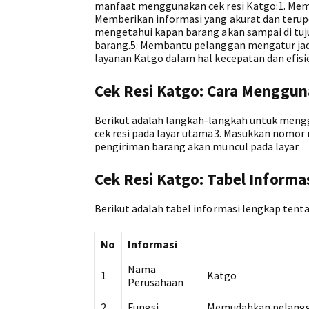
manfaat menggunakan cek resi Katgo:1. Mem
Memberikan informasi yang akurat dan teru
mengetahui kapan barang akan sampai di tuju
barang.5. Membantu pelanggan mengatur jad
layanan Katgo dalam hal kecepatan dan efisi
Cek Resi Katgo: Cara Menggu
Berikut adalah langkah-langkah untuk menggu
cek resi pada layar utama3. Masukkan nomor r
pengiriman barang akan muncul pada layar
Cek Resi Katgo: Tabel Informa
Berikut adalah tabel informasi lengkap tenta
No
Informasi
Nama
1
Katgo
Perusahaan
2
Fungsi
Memudahkan pelangga