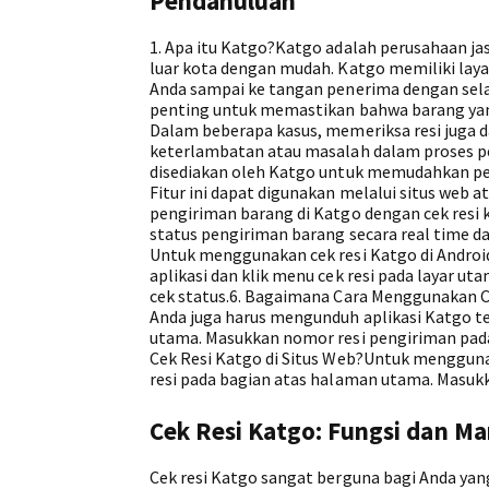
Pendahuluan
1. Apa itu Katgo?Katgo adalah perusahaan 
luar kota dengan mudah. Katgo memiliki lay
Anda sampai ke tangan penerima dengan sela
penting untuk memastikan bahwa barang yang
Dalam beberapa kasus, memeriksa resi juga 
keterlambatan atau masalah dalam proses pen
disediakan oleh Katgo untuk memudahkan pe
Fitur ini dapat digunakan melalui situs web
pengiriman barang di Katgo dengan cek resi 
status pengiriman barang secara real time d
Untuk menggunakan cek resi Katgo di Android
aplikasi dan klik menu cek resi pada layar u
cek status.6. Bagaimana Cara Menggunakan C
Anda juga harus mengunduh aplikasi Katgo terl
utama. Masukkan nomor resi pengiriman pada
Cek Resi Katgo di Situs Web?Untuk menggunaka
resi pada bagian atas halaman utama. Masukka
Cek Resi Katgo: Fungsi dan M
Cek resi Katgo sangat berguna bagi Anda yan