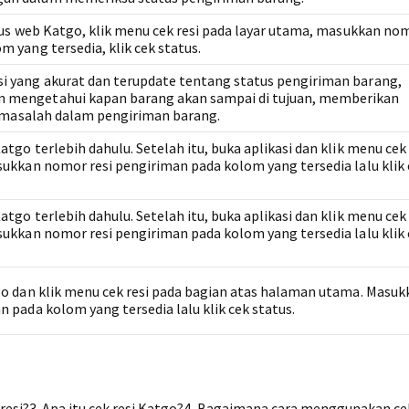
tus web Katgo, klik menu cek resi pada layar utama, masukkan nom
 yang tersedia, klik cek status.
 yang akurat dan terupdate tentang status pengiriman barang,
mengetahui kapan barang akan sampai di tujuan, memberikan
di masalah dalam pengiriman barang.
tgo terlebih dahulu. Setelah itu, buka aplikasi dan klik menu cek 
sukkan nomor resi pengiriman pada kolom yang tersedia lalu klik 
tgo terlebih dahulu. Setelah itu, buka aplikasi dan klik menu cek 
sukkan nomor resi pengiriman pada kolom yang tersedia lalu klik 
go dan klik menu cek resi pada bagian atas halaman utama. Masuk
 pada kolom yang tersedia lalu klik cek status.
resi?3. Apa itu cek resi Katgo?4. Bagaimana cara menggunakan cek