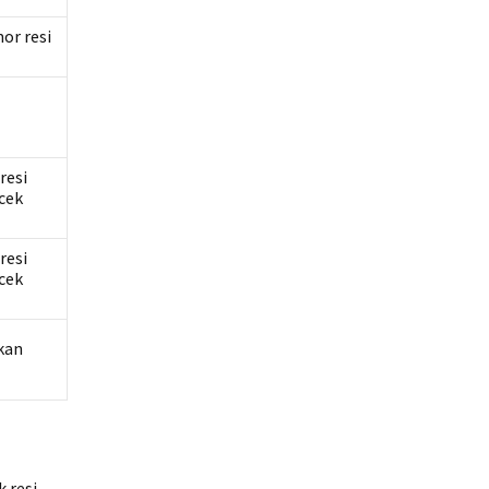
or resi
resi
cek
resi
cek
kan
 resi