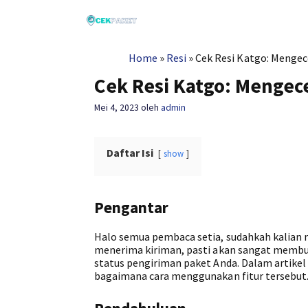
Langsung
ke
isi
Home
»
Resi
»
Cek Resi Katgo: Mengec
Cek Resi Katgo: Mengec
Mei 4, 2023
oleh
admin
Daftar Isi
show
Pengantar
Halo semua pembaca setia, sudahkah kalian
menerima kiriman, pasti akan sangat membut
status pengiriman paket Anda. Dalam artikel 
bagaimana cara menggunakan fitur tersebut. 