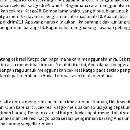
akan cek resi Katgo di iPhone?6. Bagaimana cara menggunakan c
kan cek resi Katgo?8. Berapa lama waktu yang dibutuhkan untuk
go memiliki layanan pengiriman internasional?10. Apakah bisa
ikirim?11. Apa yang harus dilakukan jika barang tidak kunjung t
 pengiriman barang?13. Bagaimana menghubungi layanan pelang
entang cek resi Katgo dan bagaimana cara menggunakannya. Cek r
im atau menerima kiriman. Melalui fitur ini, Anda dapat mengeta
Jangan ragu untuk menggunakan cek resi Katgo pada setiap pen
 dan dapat membantu Anda. Terima kasih telah membaca!
gi kita untuk mengirim dan menerima kiriman. Namun, tidak sedik
. Oleh karena itu, cek resi Katgo merupakan solusi yang tepat u
man barang. Dengan cek resi Katgo, Anda dapat mengetahui sta
Gunakanlah cek resi Katgo pada setiap pengiriman barang Anda un
a barang yang dikirimkan.