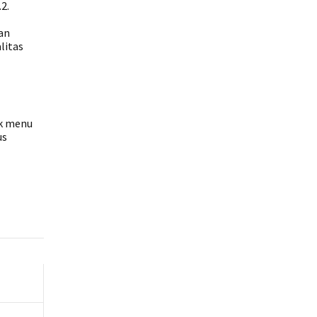
2.
an
litas
ik menu
us