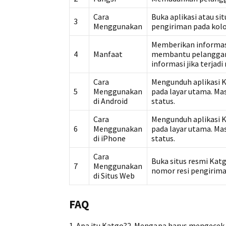
Cara
Buka aplikasi atau si
3
Menggunakan
pengiriman pada kolom
Memberikan informasi
4
Manfaat
membantu pelanggan 
informasi jika terja
Cara
Mengunduh aplikasi Ka
5
Menggunakan
pada layar utama. Ma
di Android
status.
Cara
Mengunduh aplikasi Ka
6
Menggunakan
pada layar utama. Ma
di iPhone
status.
Cara
Buka situs resmi Kat
7
Menggunakan
nomor resi pengiriman
di Situs Web
FAQ
1. Apa itu Katgo?2. Mengapa harus mengecek 