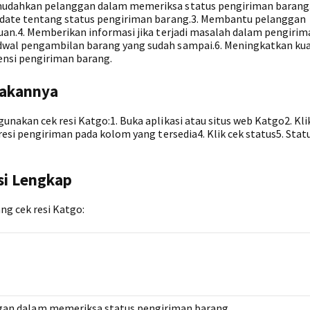
udahkan pelanggan dalam memeriksa status pengiriman barang.
pdate tentang status pengiriman barang.3. Membantu pelanggan
an.4. Memberikan informasi jika terjadi masalah dalam pengirim
wal pengambilan barang yang sudah sampai.6. Meningkatkan kua
ensi pengiriman barang.
nakannya
nakan cek resi Katgo:1. Buka aplikasi atau situs web Katgo2. Kl
esi pengiriman pada kolom yang tersedia4. Klik cek status5. Stat
si Lengkap
ng cek resi Katgo:
n dalam memeriksa status pengiriman barang.