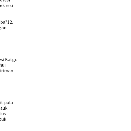
ek resi
iba?12.
gan
esi Katgo
hui
giriman
it pula
ntuk
tus
tuk