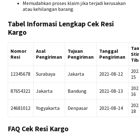
Memudahkan proses klaim jika terjadi kerusakan
atau kehilangan barang.
Tabel Informasi Lengkap Cek Resi
Kargo
Ta
Nomor
Asal
Tujuan
Tanggal
Sti
Resi
Pengiriman
Pengiriman
Pengiriman
Tib
202
12345678
Surabaya
Jakarta
2021-08-12
15
202
87654321
Jakarta
Bandung
2021-08-13
16
202
24681012
Yogyakarta
Denpasar
2021-08-14
18
FAQ Cek Resi Kargo