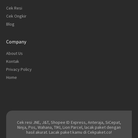
Cek Resi
Cek Ongkir
Blog
Company
About Us
Kontak
Privacy Policy
Home
Cek resi JNE, J&T, Shopee ID Express, Anteraja, SiCepat,
Ninja, Pos, Wahana, TIKI, Lion Parcel, lacak paket dengan
hasil akurat. Lacak paket kamu di Cekpaket.co!