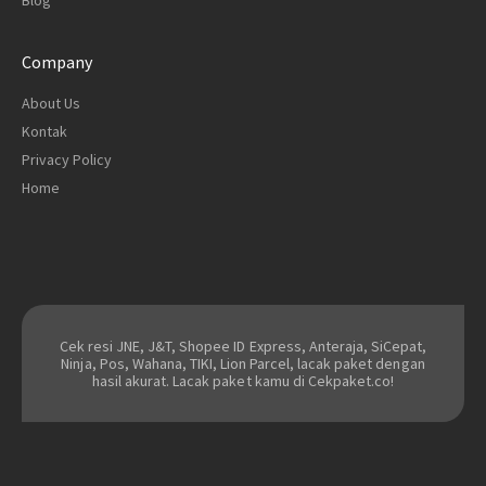
Blog
Company
About Us
Kontak
Privacy Policy
Home
Cek resi JNE, J&T, Shopee ID Express, Anteraja, SiCepat,
Ninja, Pos, Wahana, TIKI, Lion Parcel, lacak paket dengan
hasil akurat. Lacak paket kamu di Cekpaket.co!