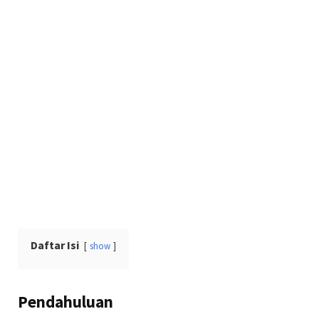
Daftar Isi
show
Pendahuluan