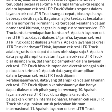
terupdate secara real-time.4. Berapa lama waktu respons
dalam layanan cek resi JTR Truck?Waktu respons dalam
layanan cek resi JTR Truck sangat cepat, biasanya hanya
beberapa detik saja.5. Bagaimana jika terdapat kesalahan
dalam nomor resi kiriman?Jika terdapat kesalahan dalam
nomor resi kiriman, segera hubungi customer service JTR
Truck untuk mendapatkan bantuan.6. Apakah layanan cek
resi JTR Truck dapat diakses 24 jam?Ya, layanan cek resi
JTR Truck dapat diakses 24 jam.7. Apakah layanan cek resi
JTR Truck berbayar?Tidak, layanan cek resi JTR Truck
adalah gratis dan dapat diakses oleh siapa saja.8. Apakah
data yang ditampilkan dalam layanan cek resi JTR Truck
bisa disimpan?Ya, data yang ditampilkan dalam layanan
cek resi JTR Truck bisa disimpan dan dicetak sebagai bukti
pelacakan kiriman.9. Apakah data yang ditampilkan
dalam layanan cek resi JTR Truck dijamin
kerahasiaannya?Ya, data yang ditampilkan dalam layanan
cek resi JTR Truck dijamin kerahasiaannya dan hanya
dapat diakses oleh pihak yang berwenang.10. Apakah
layanan cek resi JTR Truck bisa digunakan untuk
pelacakan kiriman internasional?Ya, layanan cek resi JTR
Truck bisa digunakan untuk pelacakan kiriman
internasional.11. Apakah layanan cek resi JTR Truck