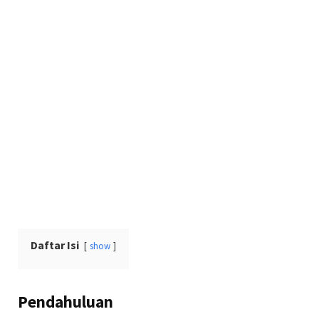
Daftar Isi
show
Pendahuluan