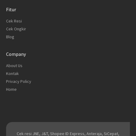
Fitur
Cek Resi
Cek Ongkir
Blog
Company
About Us
Kontak
Privacy Policy
Home
Cek resi JNE, J&T, Shopee ID Express, Anteraja, SiCepat,