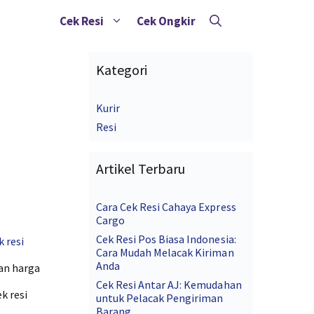
Cek Resi
Cek Ongkir
Kategori
Kurir
Resi
Artikel Terbaru
Cara Cek Resi Cahaya Express
Cargo
Cek Resi Pos Biasa Indonesia:
k resi
Cara Mudah Melacak Kiriman
Anda
an harga
Cek Resi Antar AJ: Kemudahan
k resi
untuk Pelacak Pengiriman
Barang