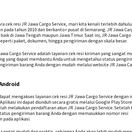
cek resi JR Jawa Cargo Service, mari kita kenali terlebih dahul
kan pada tahun 2010 dan berkantor pusat di Semarang. JR Jawa Ca
, baik di Jawa Tengah maupun Jawa Timur. Saat ini, JR Jawa Cargo
seperti paket, dokumen, hingga pengiriman dengan skala besar.
Jawa Cargo Service adalah layanan cek resi kiriman yang sangat 
nting yang dapat membantu Anda untuk mengetahui status pengir
engiriman barang Anda dengan mudah melalui website JR Jawa C
 Android
apat mengakses layanan cek resi JR Jawa Cargo Service dengan
 Aplikasi ini dapat diunduh secara gratis melalui Google Play Store
lah melakukan pendaftaran akun JR Jawa Cargo Service. Setelah 
status pengiriman barang Anda dengan memasukkan nomor resi
 pada aplikasi.
oid sangat mudah dan praktis, sehingga Anda akan lebih mudah me