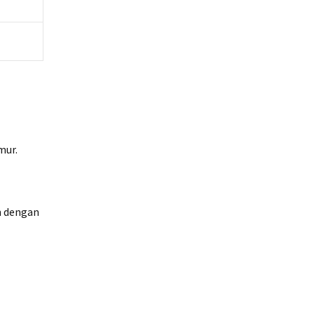
mur.
n dengan