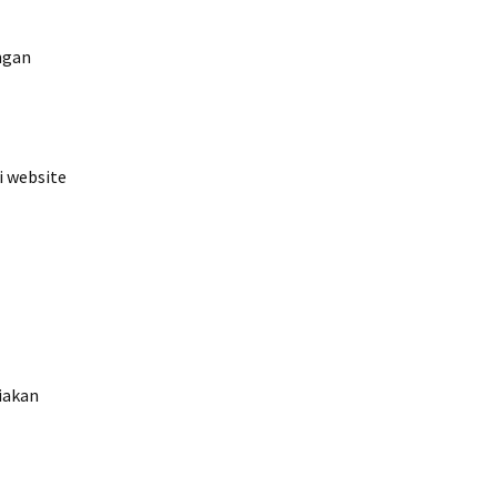
ngan
i website
iakan