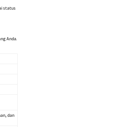
i status
ang Anda.
an, dan