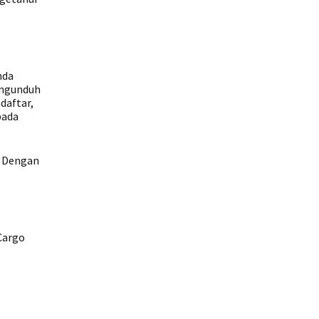
nda
engunduh
daftar,
pada
. Dengan
Cargo