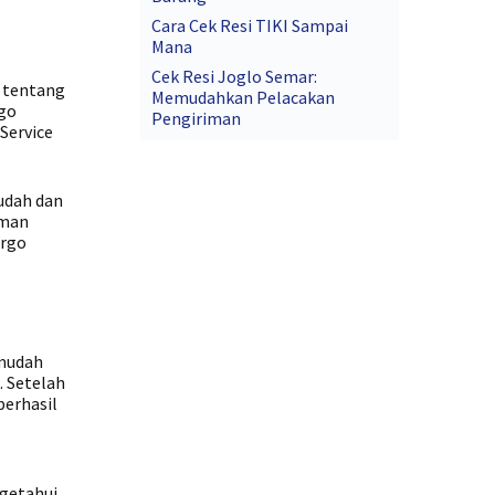
Cara Cek Resi TIKI Sampai
Mana
Cek Resi Joglo Semar:
u tentang
Memudahkan Pelacakan
rgo
Pengiriman
 Service
mudah dan
iman
argo
 mudah
. Setelah
berhasil
ngetahui