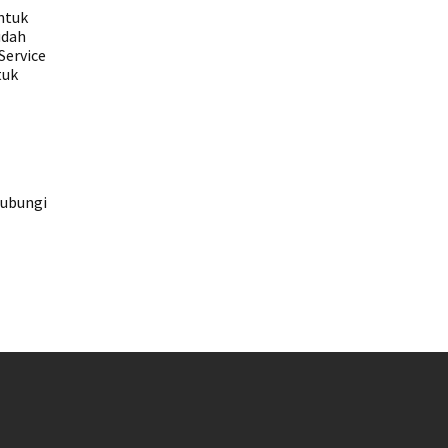
ntuk
udah
Service
tuk
hubungi