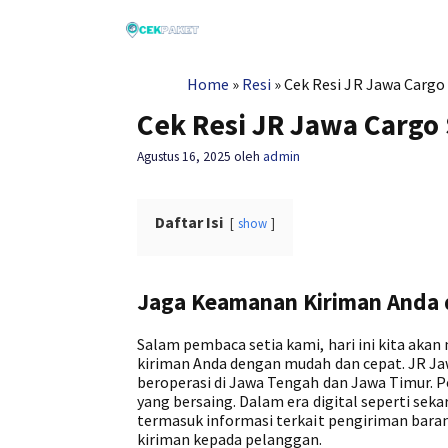
Langsung
ke
isi
Home
»
Resi
»
Cek Resi JR Jawa Cargo 
Cek Resi JR Jawa Cargo 
Agustus 16, 2025
oleh
admin
Daftar Isi
show
Jaga Keamanan Kiriman Anda d
Salam pembaca setia kami, hari ini kita ak
kiriman Anda dengan mudah dan cepat. JR Ja
beroperasi di Jawa Tengah dan Jawa Timur. P
yang bersaing. Dalam era digital seperti se
termasuk informasi terkait pengiriman barang
kiriman kepada pelanggan.