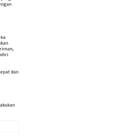
dengan
eka
ukan
iriman,
diri.
epat dan
lakukan