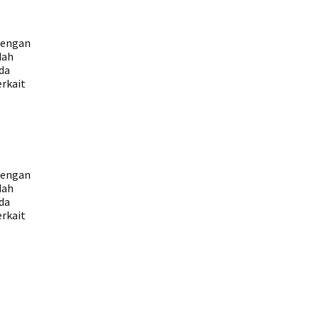
 dengan
dah
da
erkait
 dengan
dah
da
erkait