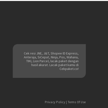
Cek resi JNE, J&T, Shopee ID Express,
Anteraja, SiCepat, Ninja, Pos, Wahana,
TIKI, Lion Parcel, lacak paket dengan
hasil akurat. Lacak paket kamu di
Cekpaket.co!
Privacy Policy
|
Terms Of Use