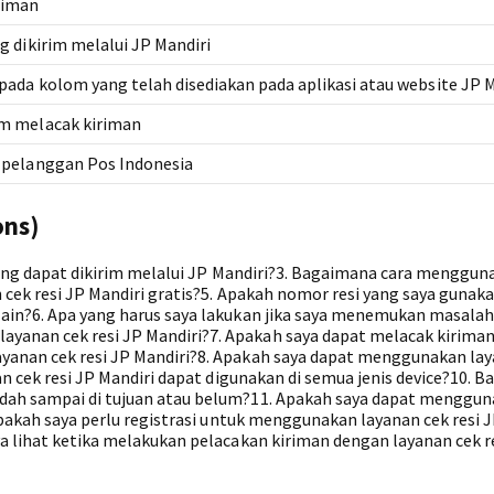
riman
g dikirim melalui JP Mandiri
ada kolom yang telah disediakan pada aplikasi atau website JP M
m melacak kiriman
 pelanggan Pos Indonesia
ons)
t yang dapat dikirim melalui JP Mandiri?3. Bagaimana cara menggu
n cek resi JP Mandiri gratis?5. Apakah nomor resi yang saya gunak
lain?6. Apa yang harus saya lakukan jika saya menemukan masalah
yanan cek resi JP Mandiri?7. Apakah saya dapat melacak kirima
yanan cek resi JP Mandiri?8. Apakah saya dapat menggunakan la
nan cek resi JP Mandiri dapat digunakan di semua jenis device?10. 
udah sampai di tujuan atau belum?11. Apakah saya dapat menggu
 Apakah saya perlu registrasi untuk menggunakan layanan cek resi 
ya lihat ketika melakukan pelacakan kiriman dengan layanan cek r