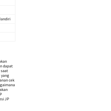
andiri
nakan
an dapat
 saat
n yang
yanan cek
Bagaimana
nakan
JP
esi JP