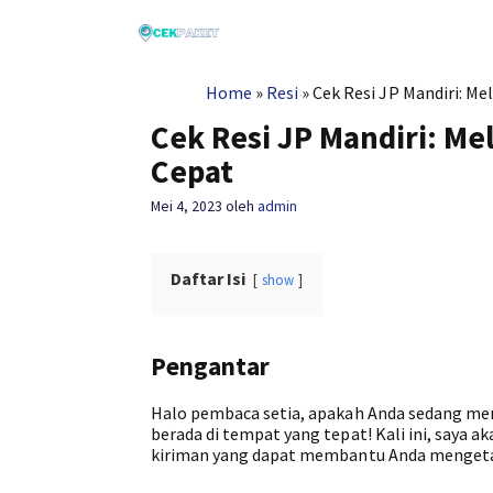
Langsung
ke
isi
Home
»
Resi
»
Cek Resi JP Mandiri: M
Cek Resi JP Mandiri: M
Cepat
Mei 4, 2023
oleh
admin
Daftar Isi
show
Pengantar
Halo pembaca setia, apakah Anda sedang men
berada di tempat yang tepat! Kali ini, saya
kiriman yang dapat membantu Anda mengetahu