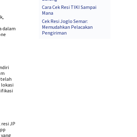
Cara Cek Resi TIKI Sampai
Mana
k,
Cek Resi Joglo Semar:
Memudahkan Pelacakan
a dalam
Pengiriman
one
diri
lam
 telah
 lokasi
ifikasi
resi JP
App
 yang