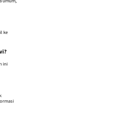
ra umum,
l ke
wi?
 ini
k
formasi