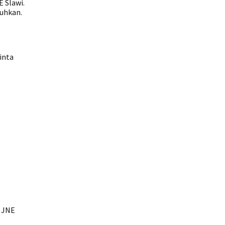
 Slawi.
uhkan.
inta
e JNE