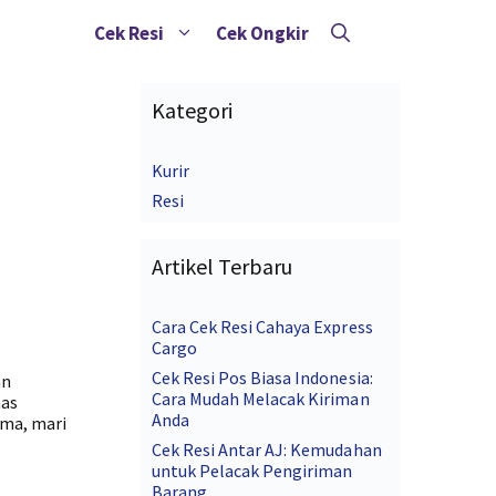
Cek Resi
Cek Ongkir
Kategori
Kurir
Resi
Artikel Terbaru
Cara Cek Resi Cahaya Express
Cargo
Cek Resi Pos Biasa Indonesia:
an
Cara Mudah Melacak Kiriman
has
Anda
ama, mari
Cek Resi Antar AJ: Kemudahan
untuk Pelacak Pengiriman
Barang