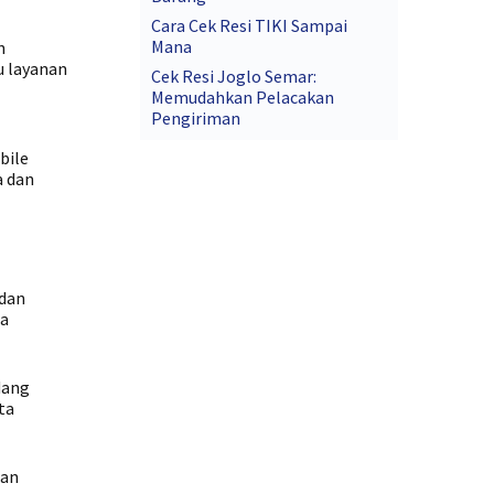
Cara Cek Resi TIKI Sampai
Mana
n
u layanan
Cek Resi Joglo Semar:
Memudahkan Pelacakan
Pengiriman
bile
a dan
 dan
sa
dang
ta
man