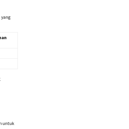
t yang
man
g
n untuk