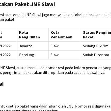
akan Paket JNE Slawi
i atau email, JNE Slawi juga menyediakan tabel pelacakan pake
an paket.
l
Kota
Kota
Status Pengiri
ma
Pengiriman
Penerimaan
Paket
ri 2022
Jakarta
Slawi
Sedang Dikirim
ri 2022
Bandung
Slawi
Sudah Diterima
NE Slawi, cukup masukkan nomor resi pada kolom pencarian yan
tus pengiriman paket akan ditampilkan pada tabel di bawahnya.
wi
untuk setiap paket yang dikirimkan oleh JNE. Nomor resi digunaka
tatus pengiriman paket tersebut.