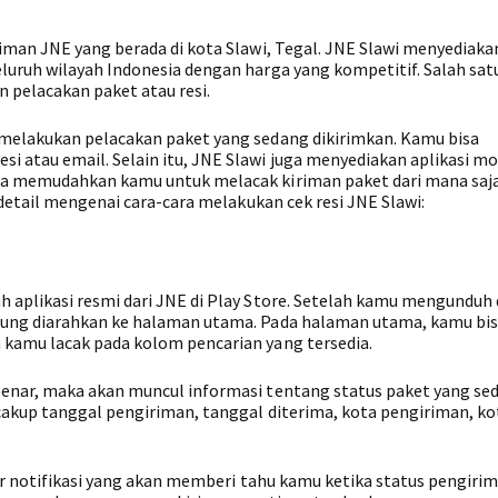
iman JNE yang berada di kota Slawi, Tegal. JNE Slawi menyediaka
uruh wilayah Indonesia dengan harga yang kompetitif. Salah sat
n pelacakan paket atau resi.
melakukan pelacakan paket yang sedang dikirimkan. Kamu bisa
atau email. Selain itu, JNE Slawi juga menyediakan aplikasi mo
ga memudahkan kamu untuk melacak kiriman paket dari mana saj
 detail mengenai cara-cara melakukan cek resi JNE Slawi:
 aplikasi resmi dari JNE di Play Store. Setelah kamu mengunduh
sung diarahkan ke halaman utama. Pada halaman utama, kamu bi
kamu lacak pada kolom pencarian yang tersedia.
enar, maka akan muncul informasi tentang status paket yang se
akup tanggal pengiriman, tanggal diterima, kota pengiriman, ko
tur notifikasi yang akan memberi tahu kamu ketika status pengiri