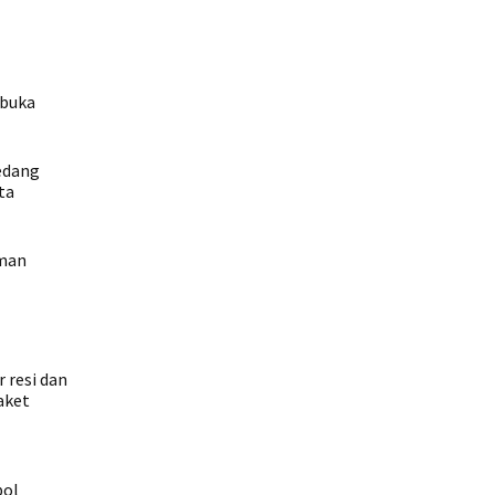
 buka
edang
ta
iman
 resi dan
aket
bol