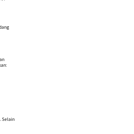
edang
an
kan:
 Selain