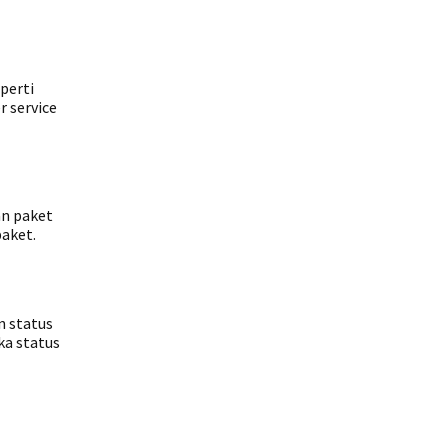
perti
r service
an paket
paket.
n status
ka status