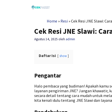
Langsung
ke
isi
Home
»
Resi
»
Cek Resi JNE Slawi: Ca
Cek Resi JNE Slawi: Ca
Agustus 14, 2025
oleh
admin
Daftar Isi
show
Pengantar
Halo pembaca yang budiman! Apakah kamu s
layanan pengiriman JNE? Jangan khawatir, ka
secara detail tentang cara mudah untuk mel
kita kenali dulu tentang JNE Slawi dan layan