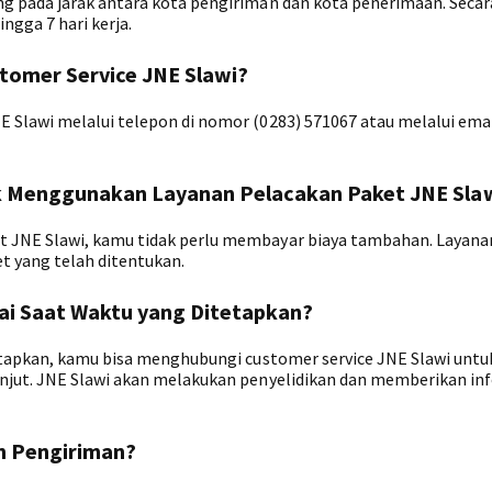
g pada jarak antara kota pengiriman dan kota penerimaan. Seca
ngga 7 hari kerja.
omer Service JNE Slawi?
Slawi melalui telepon di nomor (0283) 571067 atau melalui emai
 Menggunakan Layanan Pelacakan Paket JNE Sla
 JNE Slawi, kamu tidak perlu membayar biaya tambahan. Layanan
t yang telah ditentukan.
ai Saat Waktu yang Ditetapkan?
etapkan, kamu bisa menghubungi customer service JNE Slawi untu
njut. JNE Slawi akan melakukan penyelidikan dan memberikan in
m Pengiriman?