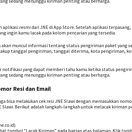
 yang sedang menunggu kiriman penting atau berharga.
likasi resmi dari JNE di App Store. Setelah aplikasi terpasang,
ang ingin kamu lacak pada kolom pencarian yang tersedia.
akan muncul informasi tentang status pengiriman paket yang s
akup tanggal pengiriman, tanggal diterima, kota pengiriman, ko
tur notifikasi yang dapat memberi tahu kamu ketika status pengir
 yang sedang menunggu kiriman penting atau berharga.
omor Resi dan Email
uga bisa melakukan cek resi JNE Slawi dengan memasukkan nomor
 Slawi. Berikut adalah langkah-langkah untuk melacak kiriman p
.co.id).
at tombol “Lacak Kiriman” pada bagian atas halaman. Klik tom