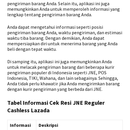
pengiriman barang Anda. Selain itu, aplikasi ini juga
memungkinkan Anda untuk memperoleh informasi yang
lengkap tentang pengiriman barang Anda.
Anda dapat mengetahui informasi seperti posisi
pengiriman barang Anda, waktu pengiriman, dan estimasi
waktu tiba barang. Dengan demikian, Anda dapat
mempersiapkan diri untuk menerima barang yang Anda
beli dengan tepat waktu.
Di samping itu, aplikasi ini juga memungkinkan Anda
untuk melacak pengiriman barang dari beberapa kurir
pengiriman populer di Indonesia seperti JNE, POS
Indonesia, TIKI, Wahana, dan lain sebagainya. Sehingga,
Anda tidak perlu khawatir jika Anda mengirimkan barang
dengan kurir pengiriman yang berbeda dari JNE.
Tabel Informasi Cek Resi JNE Reguler
Cashless Lazada
Informasi
Deskripsi