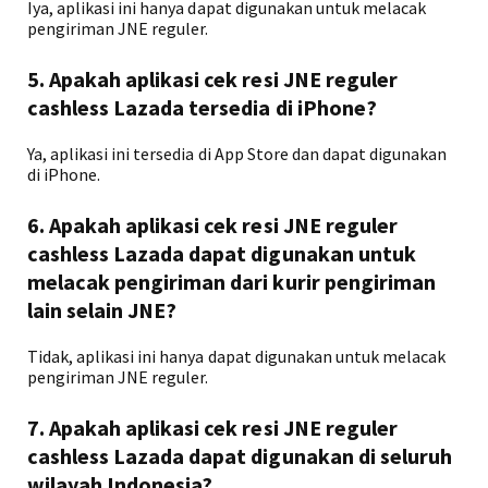
Iya, aplikasi ini hanya dapat digunakan untuk melacak
pengiriman JNE reguler.
5. Apakah aplikasi cek resi JNE reguler
cashless Lazada tersedia di iPhone?
Ya, aplikasi ini tersedia di App Store dan dapat digunakan
di iPhone.
6. Apakah aplikasi cek resi JNE reguler
cashless Lazada dapat digunakan untuk
melacak pengiriman dari kurir pengiriman
lain selain JNE?
Tidak, aplikasi ini hanya dapat digunakan untuk melacak
pengiriman JNE reguler.
7. Apakah aplikasi cek resi JNE reguler
cashless Lazada dapat digunakan di seluruh
wilayah Indonesia?