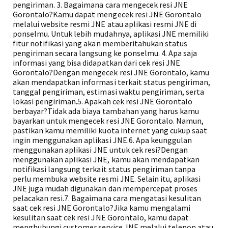
pengiriman. 3. Bagaimana cara mengecek resi JNE
Gorontalo?Kamu dapat mengecek resi JNE Gorontalo
melalui website resmi JNE atau aplikasi resmi JNE di
ponselmu. Untuk lebih mudahnya, aplikasi JNE memiliki
fitur notifikasi yang akan memberitahukan status
pengiriman secara langsung ke ponselmu. 4. Apa saja
informasi yang bisa didapatkan dari cek resi JNE
Gorontalo?Dengan mengecek resi JNE Gorontalo, kamu
akan mendapatkan informasi terkait status pengiriman,
tanggal pengiriman, estimasi waktu pengiriman, serta
lokasi pengiriman.5. Apakah cek resi JNE Gorontalo
berbayar?Tidak ada biaya tambahan yang harus kamu
bayarkan untuk mengecek resi JNE Gorontalo. Namun,
pastikan kamu memiliki kuota internet yang cukup saat
ingin menggunakan aplikasi JNE.6. Apa keunggulan
menggunakan aplikasi JNE untuk cek resi?Dengan
menggunakan aplikasi JNE, kamu akan mendapatkan
notifikasi langsung terkait status pengiriman tanpa
perlu membuka website resmi JNE. Selain itu, aplikasi
JNE juga mudah digunakan dan mempercepat proses
pelacakan resi.7. Bagaimana cara mengatasi kesulitan
saat cek resi JNE Gorontalo?Jika kamu mengalami
kesulitan saat cek resi JNE Gorontalo, kamu dapat
menghubungi customer service JNE melalui telepon atau