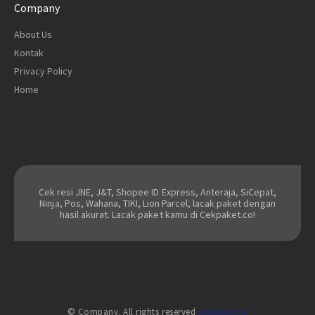
Company
About Us
Kontak
Privacy Policy
Home
Cek resi JNE, J&T, Shopee ID Express, Anteraja, SiCepat,
Ninja, Pos, Wahana, TIKI, Lion Parcel, lacak paket dengan
hasil akurat. Lacak paket kamu di Cekpaket.co!
© Company. All rights reserved
cekpaket.co