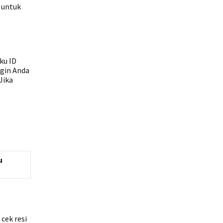
n untuk
ku ID
ngin Anda
Jika
u
cek resi