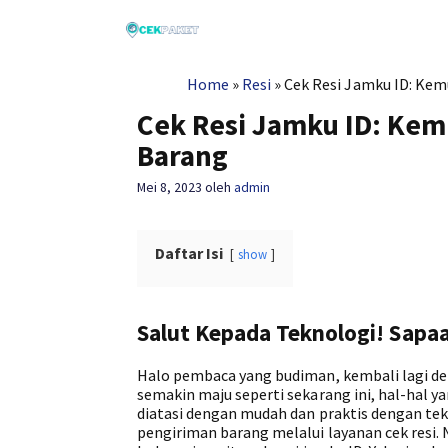
Langsung
ke
isi
Home
»
Resi
»
Cek Resi Jamku ID: Ke
Cek Resi Jamku ID: Ke
Barang
Mei 8, 2023
oleh
admin
Daftar Isi
show
Salut Kepada Teknologi! Sap
Halo pembaca yang budiman, kembali lagi de
semakin maju seperti sekarang ini, hal-hal 
diatasi dengan mudah dan praktis dengan te
pengiriman barang melalui layanan cek resi. N