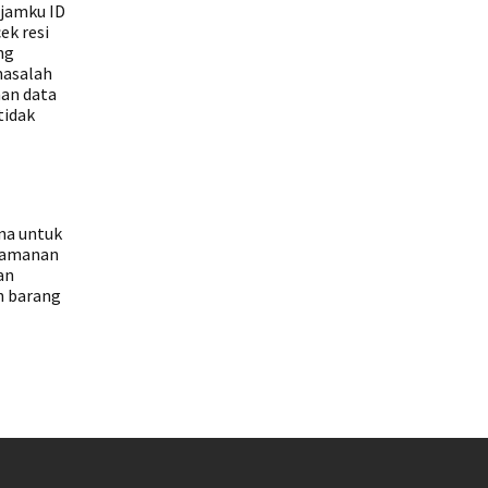
 jamku ID
ek resi
ng
 masalah
an data
tidak
na untuk
keamanan
an
n barang