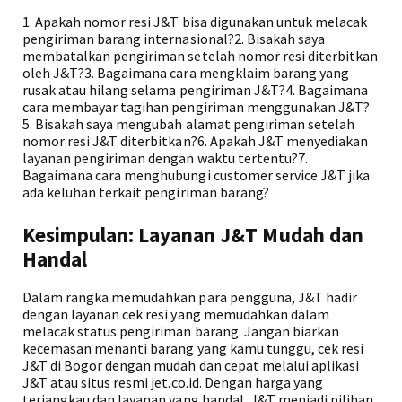
1. Apakah nomor resi J&T bisa digunakan untuk melacak
pengiriman barang internasional?2. Bisakah saya
membatalkan pengiriman setelah nomor resi diterbitkan
oleh J&T?3. Bagaimana cara mengklaim barang yang
rusak atau hilang selama pengiriman J&T?4. Bagaimana
cara membayar tagihan pengiriman menggunakan J&T?
5. Bisakah saya mengubah alamat pengiriman setelah
nomor resi J&T diterbitkan?6. Apakah J&T menyediakan
layanan pengiriman dengan waktu tertentu?7.
Bagaimana cara menghubungi customer service J&T jika
ada keluhan terkait pengiriman barang?
Kesimpulan: Layanan J&T Mudah dan
Handal
Dalam rangka memudahkan para pengguna, J&T hadir
dengan layanan cek resi yang memudahkan dalam
melacak status pengiriman barang. Jangan biarkan
kecemasan menanti barang yang kamu tunggu, cek resi
J&T di Bogor dengan mudah dan cepat melalui aplikasi
J&T atau situs resmi jet.co.id. Dengan harga yang
terjangkau dan layanan yang handal, J&T menjadi pilihan