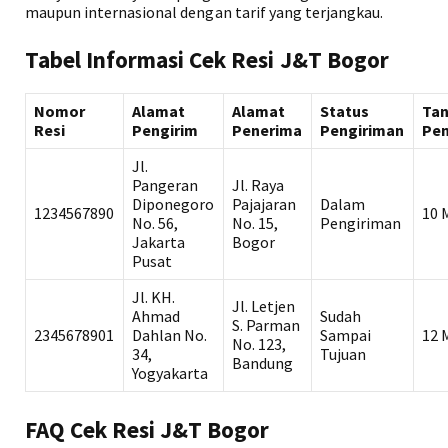
maupun internasional dengan tarif yang terjangkau.
Tabel Informasi Cek Resi J&T Bogor
Nomor
Alamat
Alamat
Status
Ta
Resi
Pengirim
Penerima
Pengiriman
Pen
Jl.
Pangeran
Jl. Raya
Diponegoro
Pajajaran
Dalam
1234567890
10 
No. 56,
No. 15,
Pengiriman
Jakarta
Bogor
Pusat
Jl. KH.
Jl. Letjen
Ahmad
Sudah
S. Parman
2345678901
Dahlan No.
Sampai
12 
No. 123,
34,
Tujuan
Bandung
Yogyakarta
FAQ Cek Resi J&T Bogor