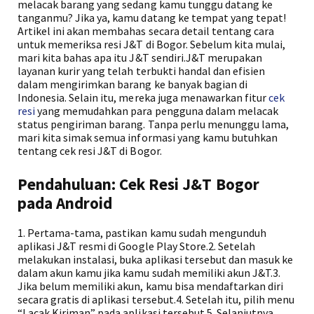
melacak barang yang sedang kamu tunggu datang ke
tanganmu? Jika ya, kamu datang ke tempat yang tepat!
Artikel ini akan membahas secara detail tentang cara
untuk memeriksa resi J&T di Bogor. Sebelum kita mulai,
mari kita bahas apa itu J&T sendiri.J&T merupakan
layanan kurir yang telah terbukti handal dan efisien
dalam mengirimkan barang ke banyak bagian di
Indonesia. Selain itu, mereka juga menawarkan fitur
cek
resi
yang memudahkan para pengguna dalam melacak
status pengiriman barang. Tanpa perlu menunggu lama,
mari kita simak semua informasi yang kamu butuhkan
tentang cek resi J&T di Bogor.
Pendahuluan: Cek Resi J&T Bogor
pada Android
1. Pertama-tama, pastikan kamu sudah mengunduh
aplikasi J&T resmi di Google Play Store.2. Setelah
melakukan instalasi, buka aplikasi tersebut dan masuk ke
dalam akun kamu jika kamu sudah memiliki akun J&T.3.
Jika belum memiliki akun, kamu bisa mendaftarkan diri
secara gratis di aplikasi tersebut.4. Setelah itu, pilih menu
“Lacak Kiriman” pada aplikasi tersebut.5. Selanjutnya,