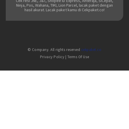
Cek resi JNE, J&T, Shopee ID Express, Anteraja, SiCepat,
Ninja, Pos, Wahana, TIKI, Lion Parcel, lacak paket dengan
hasil akurat. Lacak paket kamu di Cekpaket.co!
© Company. All rights reserved
cekpaket.co
Privacy Policy
|
Terms Of Use