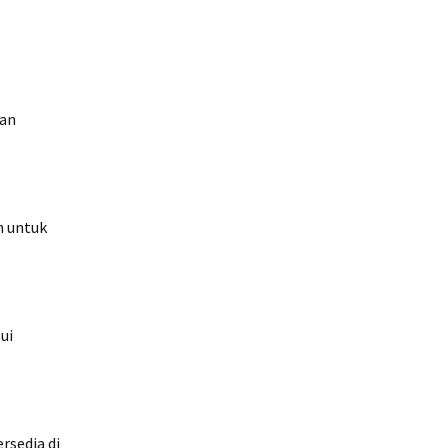
nan
n untuk
ui
rsedia di