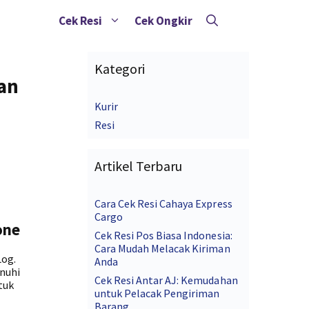
Cek Resi
Cek Ongkir
Kategori
man
Kurir
Resi
Artikel Terbaru
Cara Cek Resi Cahaya Express
Cargo
one
Cek Resi Pos Biasa Indonesia:
Cara Mudah Melacak Kiriman
Log.
Anda
nuhi
Cek Resi Antar AJ: Kemudahan
tuk
untuk Pelacak Pengiriman
Barang