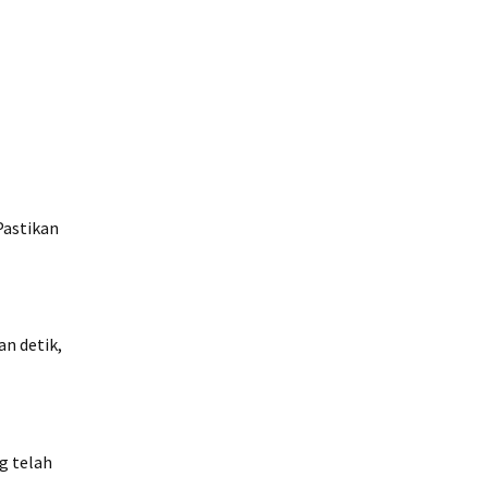
Pastikan
n detik,
g telah