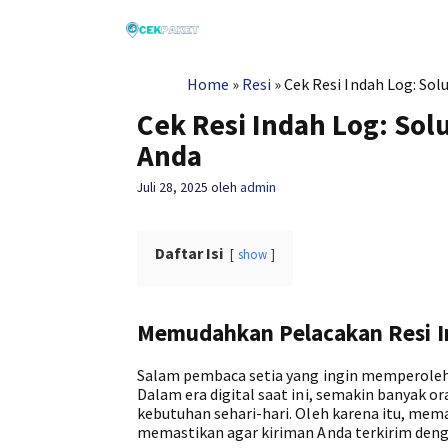
Langsung
ke
isi
Home
»
Resi
»
Cek Resi Indah Log: So
Cek Resi Indah Log: So
Anda
Juli 28, 2025
oleh
admin
Daftar Isi
show
Memudahkan Pelacakan Resi I
Salam pembaca setia yang ingin memperoleh 
Dalam era digital saat ini, semakin banyak
kebutuhan sehari-hari. Oleh karena itu, mem
memastikan agar kiriman Anda terkirim den