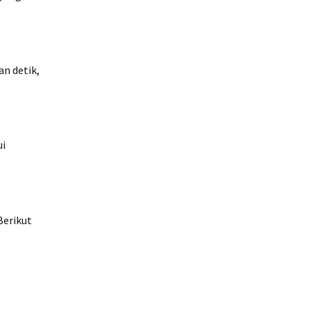
n detik,
ui
Berikut