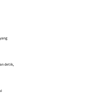
 yang
n detik,
ui