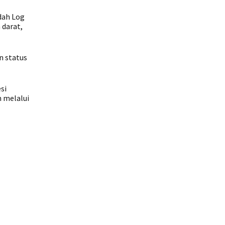
dah Log
 darat,
n status
si
 melalui