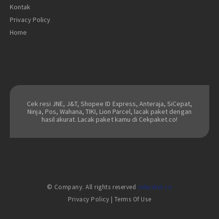
Kontak
Privacy Policy
Home
Cek resi JNE, J&T, Shopee ID Express, Anteraja, SiCepat,
Ninja, Pos, Wahana, TIKI, Lion Parcel, lacak paket dengan
hasil akurat. Lacak paket kamu di Cekpaket.co!
© Company. All rights reserved
cekpaket.co
Privacy Policy
|
Terms Of Use