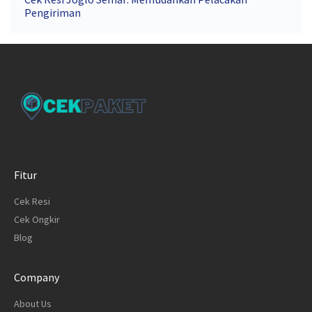
Pengiriman
Fitur
Cek Resi
Cek Ongkir
Blog
Company
About Us