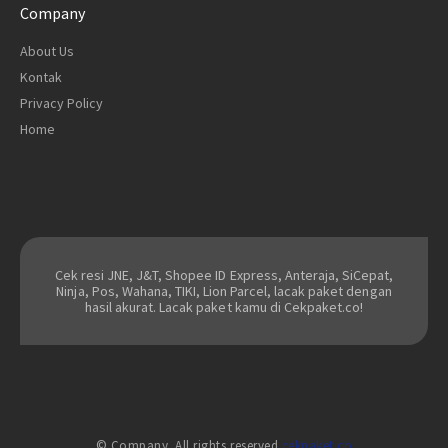
Company
About Us
Kontak
Privacy Policy
Home
Cek resi JNE, J&T, Shopee ID Express, Anteraja, SiCepat,
Ninja, Pos, Wahana, TIKI, Lion Parcel, lacak paket dengan
hasil akurat. Lacak paket kamu di Cekpaket.co!
© Company. All rights reserved
cekpaket.co