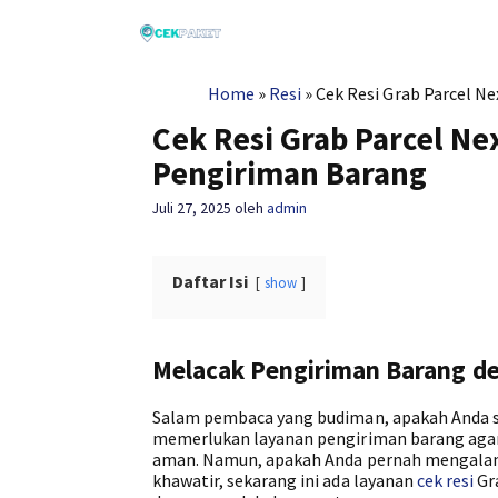
Langsung
ke
isi
Home
»
Resi
»
Cek Resi Grab Parcel N
Cek Resi Grab Parcel N
Pengiriman Barang
Juli 27, 2025
oleh
admin
Daftar Isi
show
Melacak Pengiriman Barang d
Salam pembaca yang budiman, apakah Anda ser
memerlukan layanan pengiriman barang agar 
aman. Namun, apakah Anda pernah mengalami
khawatir, sekarang ini ada layanan
cek resi
Gr