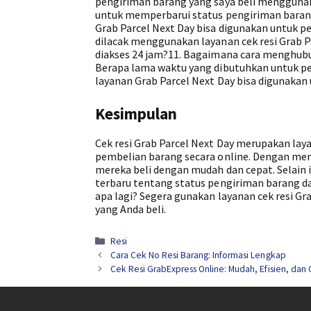
pengiriman barang yang saya beli menggunak
untuk memperbarui status pengiriman barang 
Grab Parcel Next Day bisa digunakan untuk p
dilacak menggunakan layanan cek resi Grab Pa
diakses 24 jam?11. Bagaimana cara menghubu
Berapa lama waktu yang dibutuhkan untuk p
layanan Grab Parcel Next Day bisa digunakan
Kesimpulan
Cek resi Grab Parcel Next Day merupakan la
pembelian barang secara online. Dengan me
mereka beli dengan mudah dan cepat. Selain i
terbaru tentang status pengiriman barang da
apa lagi? Segera gunakan layanan cek resi 
yang Anda beli.
Kategori
Resi
Cara Cek No Resi Barang: Informasi Lengkap
Cek Resi GrabExpress Online: Mudah, Efisien, dan