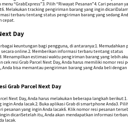
h menu “GrabExpress”3. Pilih “Riwayat Pesanan”4. Cari pesanan y
ut6. Melakukan tracking pengiriman barang yang ingin dicariDala
rmasi terbaru tentang status pengiriman barang yang sedang And
n cepat.
Next Day
erbagai keuntungan bagi pengguna, di antaranya:1. Memudahkan 
ecara online.2. Memberikan informasi terbaru tentang status
3. Menampilkan estimasi waktu pengiriman barang yang lebih aku
cek resi Grab Parcel Next Day, Anda harus memiliki nomor resi 
ut, Anda bisa memantau pengiriman barang yang Anda beli dengan 
si Grab Parcel Next Day
cel Next Day, Anda harus melakukan beberapa langkah berikut:1.
ingin Anda lacak.2. Buka aplikasi Grab di smartphone Anda3. Pil
ri pesanan yang ingin Anda lacak6. Klik nomor resi pesanan terse
ngin dicariSetelah itu, Anda akan mendapatkan informasi terbar
a lacak.