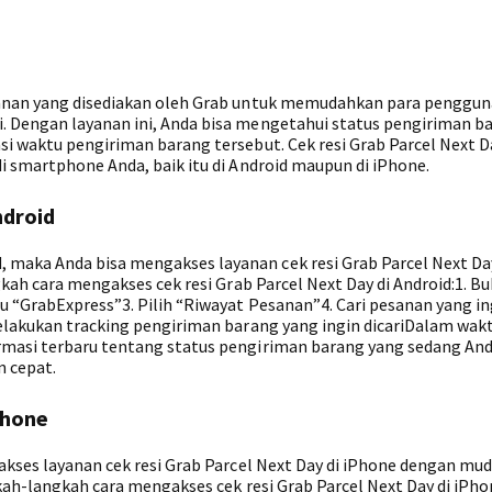
yanan yang disediakan oleh Grab untuk memudahkan para penggu
. Dengan layanan ini, Anda bisa mengetahui status pengiriman b
i waktu pengiriman barang tersebut. Cek resi Grab Parcel Next D
i smartphone Anda, baik itu di Android maupun di iPhone.
ndroid
maka Anda bisa mengakses layanan cek resi Grab Parcel Next Da
gkah cara mengakses cek resi Grab Parcel Next Day di Android:1. B
u “GrabExpress”3. Pilih “Riwayat Pesanan”4. Cari pesanan yang i
Melakukan tracking pengiriman barang yang ingin dicariDalam wak
rmasi terbaru tentang status pengiriman barang yang sedang And
n cepat.
Phone
akses layanan cek resi Grab Parcel Next Day di iPhone dengan mu
gkah-langkah cara mengakses cek resi Grab Parcel Next Day di iPho