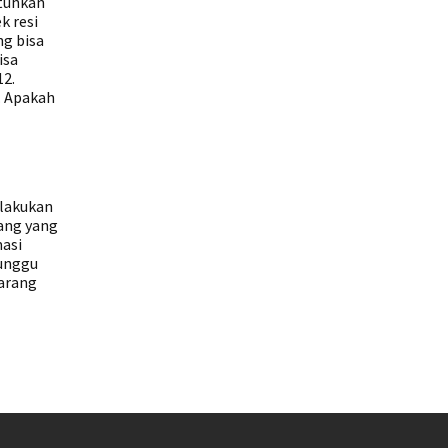
utuhkan
k resi
ng bisa
isa
12.
. Apakah
elakukan
ang yang
masi
tunggu
barang