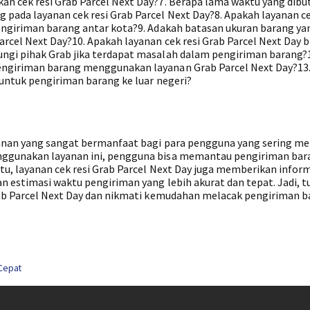
an cek resi Grab Parcel Next Day?7. Berapa lama waktu yang dib
pada layanan cek resi Grab Parcel Next Day?8. Apakah layanan ce
engiriman barang antar kota?9. Adakah batasan ukuran barang ya
rcel Next Day?10. Apakah layanan cek resi Grab Parcel Next Day b
ngi pihak Grab jika terdapat masalah dalam pengiriman barang?
engiriman barang menggunakan layanan Grab Parcel Next Day?13
 untuk pengiriman barang ke luar negeri?
yanan yang sangat bermanfaat bagi para pengguna yang sering m
nggunakan layanan ini, pengguna bisa memantau pengiriman bar
tu, layanan cek resi Grab Parcel Next Day juga memberikan infor
n estimasi waktu pengiriman yang lebih akurat dan tepat. Jadi, 
Grab Parcel Next Day dan nikmati kemudahan melacak pengiriman 
 Cepat