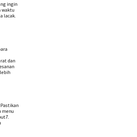
ang ingin
m waktu
a lacak.
para
rat dan
pesanan
lebih
 Pastikan
ih menu
but7.
u