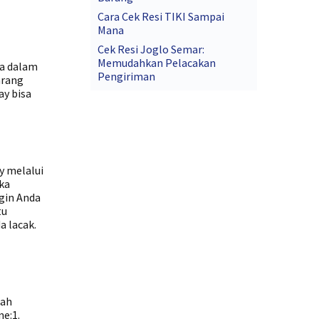
Cara Cek Resi TIKI Sampai
Mana
Cek Resi Joglo Semar:
Memudahkan Pelacakan
na dalam
Pengiriman
arang
ay bisa
y melalui
uka
ngin Anda
tu
a lacak.
dah
ne:1.