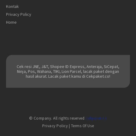
Kontak
Privacy Policy
Home
Cek resi JNE, J&T, Shopee ID Express, Anteraja, SiCepat,
Ninja, Pos, Wahana, TIKI, Lion Parcel, lacak paket dengan
hasil akurat. Lacak paket kamu di Cekpaket.co!
© Company. All rights reserved
cekpaket.co
Privacy Policy
|
Terms Of Use