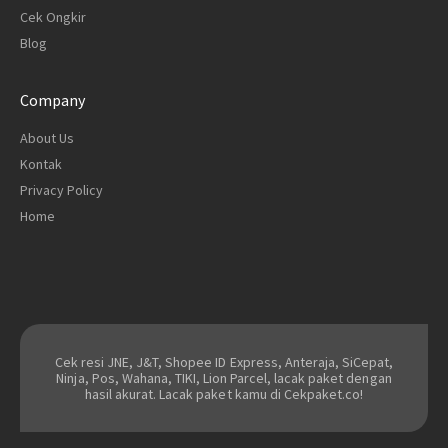
Cek Ongkir
Blog
Company
About Us
Kontak
Privacy Policy
Home
Cek resi JNE, J&T, Shopee ID Express, Anteraja, SiCepat,
Ninja, Pos, Wahana, TIKI, Lion Parcel, lacak paket dengan
hasil akurat. Lacak paket kamu di Cekpaket.co!