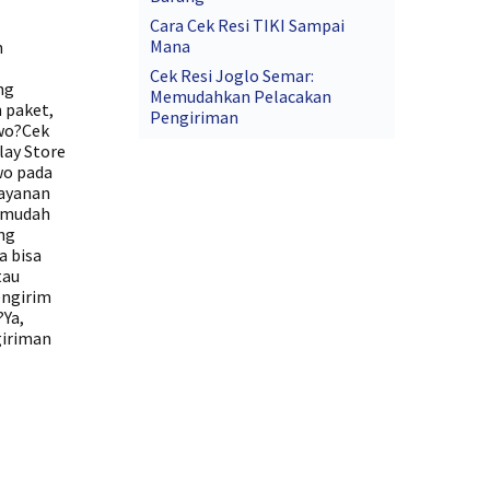
Cara Cek Resi TIKI Sampai
Mana
n
Cek Resi Joglo Semar:
ng
Memudahkan Pelacakan
 paket,
Pengiriman
owo?Cek
lay Store
wo pada
layanan
n mudah
ng
a bisa
tau
engirim
Ya,
giriman