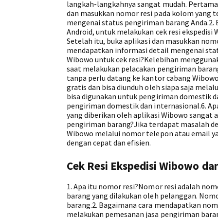
langkah-langkahnya sangat mudah. Pertama, u
dan masukkan nomor resi pada kolom yang te
mengenai status pengiriman barang Anda.2. B
Android, untuk melakukan cek resi ekspedisi 
Setelah itu, buka aplikasi dan masukkan nom
mendapatkan informasi detail mengenai stat
Wibowo untuk cek resi?Kelebihan menggunak
saat melakukan pelacakan pengiriman barang. 
tanpa perlu datang ke kantor cabang Wibowo.4
gratis dan bisa diunduh oleh siapa saja mela
bisa digunakan untuk pengiriman domestik dan
pengiriman domestik dan internasional.6. Ap
yang diberikan oleh aplikasi Wibowo sangat 
pengiriman barang?Jika terdapat masalah d
Wibowo melalui nomor telepon atau email y
dengan cepat dan efisien.
Cek Resi Ekspedisi Wibowo dan
1. Apa itu nomor resi?Nomor resi adalah nom
barang yang dilakukan oleh pelanggan. Nomor
barang.2. Bagaimana cara mendapatkan nomo
melakukan pemesanan jasa pengiriman baran