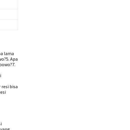
pa lama
wo?5. Apa
ibowo?7.
i
resi bisa
esi
i
 yang