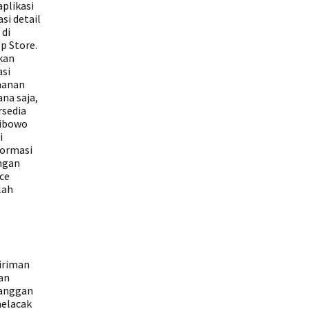
plikasi
si detail
 di
p Store.
kan
asi
manan
na saja,
rsedia
Wibowo
i
formasi
engan
ce
lah
iriman
an
langgan
melacak