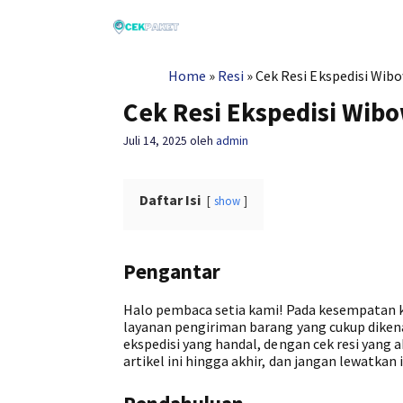
Langsung
ke
isi
Home
»
Resi
»
Cek Resi Ekspedisi Wi
Cek Resi Ekspedisi Wib
Juli 14, 2025
oleh
admin
Daftar Isi
show
Pengantar
Halo pembaca setia kami! Pada kesempatan 
layanan pengiriman barang yang cukup dikena
ekspedisi yang handal, dengan cek resi yang
artikel ini hingga akhir, dan jangan lewatka