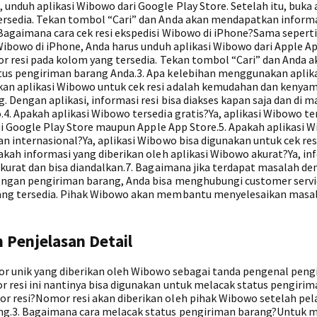
nduh aplikasi Wibowo dari Google Play Store. Setelah itu, buka a
rsedia. Tekan tombol “Cari” dan Anda akan mendapatkan informa
agaimana cara cek resi ekspedisi Wibowo di iPhone?Sama seperti
Wibowo di iPhone, Anda harus unduh aplikasi Wibowo dari Apple Ap
or resi pada kolom yang tersedia. Tekan tombol “Cari” dan Anda a
us pengiriman barang Anda.3. Apa kelebihan menggunakan aplik
an aplikasi Wibowo untuk cek resi adalah kemudahan dan kenya
Dengan aplikasi, informasi resi bisa diakses kapan saja dan di ma
. Apakah aplikasi Wibowo tersedia gratis?Ya, aplikasi Wibowo te
lui Google Play Store maupun Apple App Store.5. Apakah aplikasi 
 internasional?Ya, aplikasi Wibowo bisa digunakan untuk cek res
akah informasi yang diberikan oleh aplikasi Wibowo akurat?Ya, in
akurat dan bisa diandalkan.7. Bagaimana jika terdapat masalah d
engan pengiriman barang, Anda bisa menghubungi customer servi
ang tersedia. Pihak Wibowo akan membantu menyelesaikan masa
 Penjelasan Detail
or unik yang diberikan oleh Wibowo sebagai tanda pengenal peng
 resi ini nantinya bisa digunakan untuk melacak status pengirim
r resi?Nomor resi akan diberikan oleh pihak Wibowo setelah pe
g.3. Bagaimana cara melacak status pengiriman barang?Untuk 