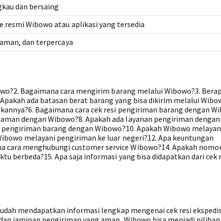
gkau dan bersaing
e resmi Wibowo atau aplikasi yang tersedia
 aman, dan terpercaya
ibowo?2. Bagaimana cara mengirim barang melalui Wibowo?3. Bera
pakah ada batasan berat barang yang bisa dikirim melalui Wibo
kannya?6. Bagaimana cara cek resi pengiriman barang dengan W
 aman dengan Wibowo?8. Apakah ada layanan pengiriman dengan
rif pengiriman barang dengan Wibowo?10. Apakah Wibowo melayan
ibowo melayani pengiriman ke luar negeri?12. Apa keuntungan
 cara menghubungi customer service Wibowo?14. Apakah nomor 
u berbeda?15. Apa saja informasi yang bisa didapatkan dari cek r
sudah mendapatkan informasi lengkap mengenai cek resi ekspedis
 dan jaminan pengiriman yang aman, Wibowo bisa menjadi pilihan