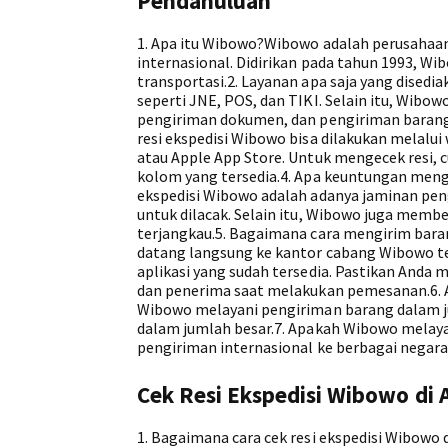
Pendahuluan
1. Apa itu Wibowo?Wibowo adalah perusahaan
internasional. Didirikan pada tahun 1993, W
transportasi.2. Layanan apa saja yang dise
seperti JNE, POS, dan TIKI. Selain itu, Wib
pengiriman dokumen, dan pengiriman barang 
resi ekspedisi Wibowo bisa dilakukan melalui
atau Apple App Store. Untuk mengecek resi, 
kolom yang tersedia.4. Apa keuntungan me
ekspedisi Wibowo adalah adanya jaminan pen
untuk dilacak. Selain itu, Wibowo juga memb
terjangkau.5. Bagaimana cara mengirim bar
datang langsung ke kantor cabang Wibowo te
aplikasi yang sudah tersedia. Pastikan Anda
dan penerima saat melakukan pemesanan.6. 
Wibowo melayani pengiriman barang dalam j
dalam jumlah besar.7. Apakah Wibowo melaya
pengiriman internasional ke berbagai negara 
Cek Resi Ekspedisi Wibowo di 
1. Bagaimana cara cek resi ekspedisi Wibowo 