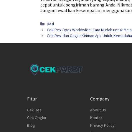
tepat untuk pengiriman barang Anda. Nikma
Jangan lewatkan kesempatan menggunakan l
Kategori
Resi
Cek Resi Dpex Worldwide: Cara Mudah untuk Mela
Cek Resi dan Ongkir Kiriman Apk Untuk Kemudaha
Fitur
Company
Cek Resi
About Us
Cek Ongkir
Kontak
Blog
Privacy Policy