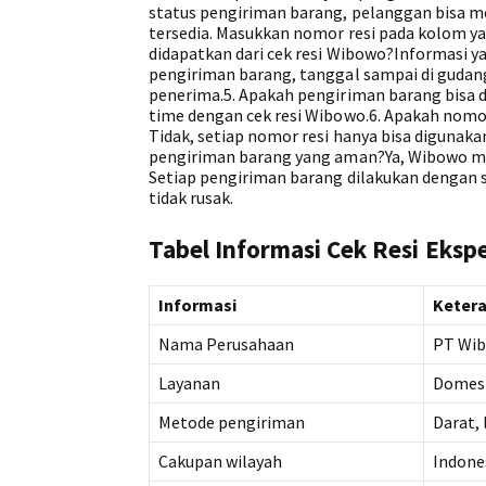
status pengiriman barang, pelanggan bisa me
tersedia. Masukkan nomor resi pada kolom yan
didapatkan dari cek resi Wibowo?Informasi ya
pengiriman barang, tanggal sampai di gudang
penerima.5. Apakah pengiriman barang bisa di
time dengan cek resi Wibowo.6. Apakah nomor
Tidak, setiap nomor resi hanya bisa diguna
pengiriman barang yang aman?Ya, Wibowo me
Setiap pengiriman barang dilakukan dengan
tidak rusak.
Tabel Informasi Cek Resi Eksp
Informasi
Keter
Nama Perusahaan
PT Wib
Layanan
Domest
Metode pengiriman
Darat, 
Cakupan wilayah
Indones