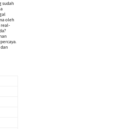
g sudah
sa
gal
ma oleh
 real-
da?
inan
percaya.
 dan