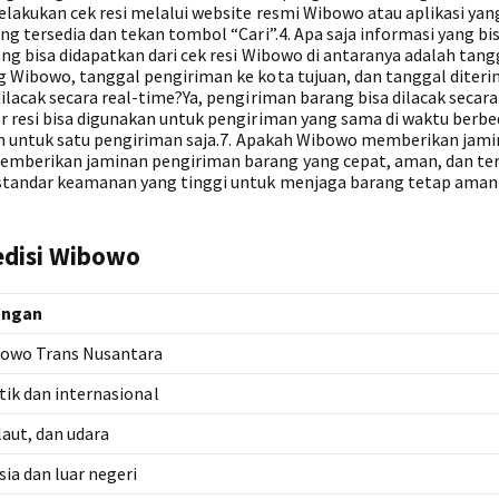
lakukan cek resi melalui website resmi Wibowo atau aplikasi yan
g tersedia dan tekan tombol “Cari”.4. Apa saja informasi yang bi
ng bisa didapatkan dari cek resi Wibowo di antaranya adalah tang
 Wibowo, tanggal pengiriman ke kota tujuan, dan tanggal diteri
lacak secara real-time?Ya, pengiriman barang bisa dilacak secara
 resi bisa digunakan untuk pengiriman yang sama di waktu berbe
kan untuk satu pengiriman saja.7. Apakah Wibowo memberikan jam
mberikan jaminan pengiriman barang yang cepat, aman, dan ter
 standar keamanan yang tinggi untuk menjaga barang tetap aman
edisi Wibowo
angan
owo Trans Nusantara
ik dan internasional
laut, dan udara
ia dan luar negeri