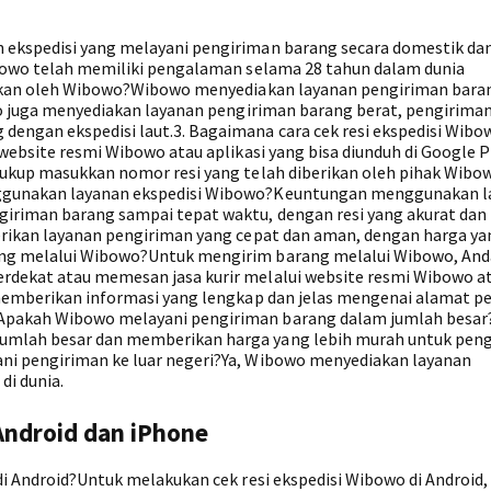
 ekspedisi yang melayani pengiriman barang secara domestik da
ibowo telah memiliki pengalaman selama 28 tahun dalam dunia
diakan oleh Wibowo?Wibowo menyediakan layanan pengiriman bara
owo juga menyediakan layanan pengiriman barang berat, pengiriman
dengan ekspedisi laut.3. Bagaimana cara cek resi ekspedisi Wib
 website resmi Wibowo atau aplikasi yang bisa diunduh di Google P
cukup masukkan nomor resi yang telah diberikan oleh pihak Wibo
nggunakan layanan ekspedisi Wibowo?Keuntungan menggunakan 
giriman barang sampai tepat waktu, dengan resi yang akurat da
erikan layanan pengiriman yang cepat dan aman, dengan harga ya
ang melalui Wibowo?Untuk mengirim barang melalui Wibowo, And
rdekat atau memesan jasa kurir melalui website resmi Wibowo a
 memberikan informasi yang lengkap dan jelas mengenai alamat p
Apakah Wibowo melayani pengiriman barang dalam jumlah besar?
umlah besar dan memberikan harga yang lebih murah untuk pen
ni pengiriman ke luar negeri?Ya, Wibowo menyediakan layanan
di dunia.
Android dan iPhone
di Android?Untuk melakukan cek resi ekspedisi Wibowo di Android,