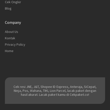
Cek Ongkir
Blog
Company
About Us
Kontak
Privacy Policy
Home
Cek resi JNE, J&T, Shopee ID Express, Anteraja, SiCepat,
Ninja, Pos, Wahana, TIKI, Lion Parcel, lacak paket dengan
hasil akurat. Lacak paket kamu di Cekpaket.co!