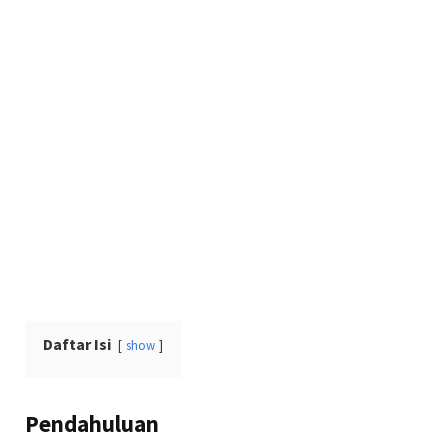
Daftar Isi
show
Pendahuluan