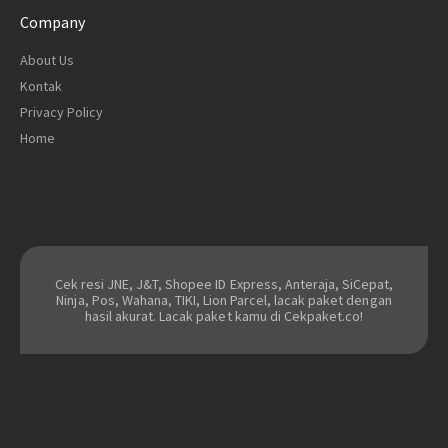
Company
About Us
Kontak
Privacy Policy
Home
Cek resi JNE, J&T, Shopee ID Express, Anteraja, SiCepat,
Ninja, Pos, Wahana, TIKI, Lion Parcel, lacak paket dengan
hasil akurat. Lacak paket kamu di Cekpaket.co!