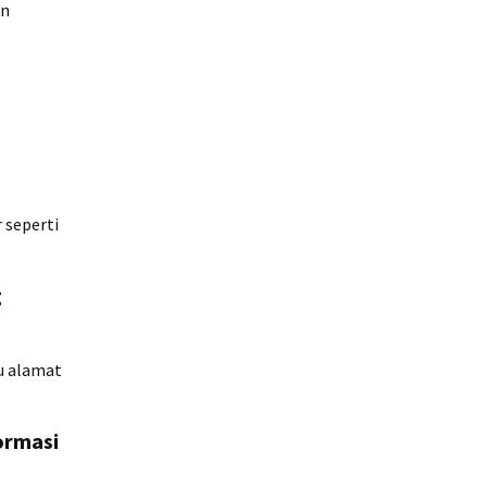
an
 seperti
g
u alamat
ormasi