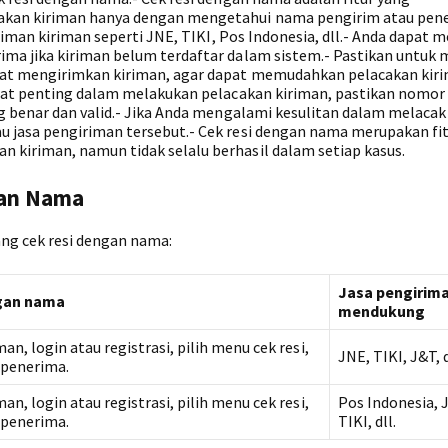
kan kiriman hanya dengan mengetahui nama pengirim atau pene
riman kiriman seperti JNE, TIKI, Pos Indonesia, dll.- Anda dapat
ma jika kiriman belum terdaftar dalam sistem.- Pastikan untuk 
aat mengirimkan kiriman, agar dapat memudahkan pelacakan kiri
gat penting dalam melakukan pelacakan kiriman, pastikan nomor 
g benar dan valid.- Jika Anda mengalami kesulitan dalam melacak
 jasa pengiriman tersebut.- Cek resi dengan nama merupakan fi
kiriman, namun tidak selalu berhasil dalam setiap kasus.
gan Nama
ang cek resi dengan nama:
Jasa pengirim
ngan nama
mendukung
n, login atau registrasi, pilih menu cek resi,
JNE, TIKI, J&T, d
penerima.
n, login atau registrasi, pilih menu cek resi,
Pos Indonesia, 
penerima.
TIKI, dll.