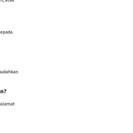
kepada
emudahkan
an?
u alamat