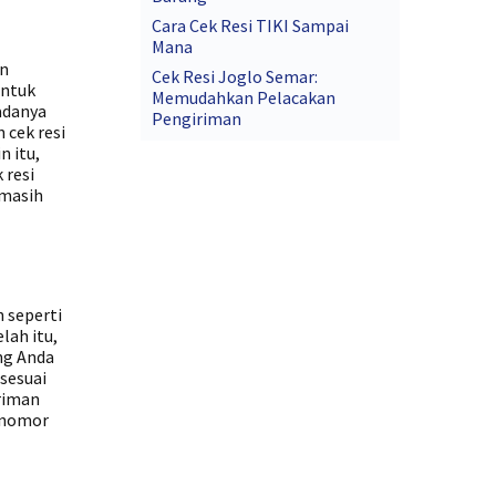
Cara Cek Resi TIKI Sampai
Mana
an
Cek Resi Joglo Semar:
untuk
Memudahkan Pelacakan
adanya
Pengiriman
 cek resi
n itu,
 resi
 masih
 seperti
lah itu,
ng Anda
sesuai
riman
 nomor