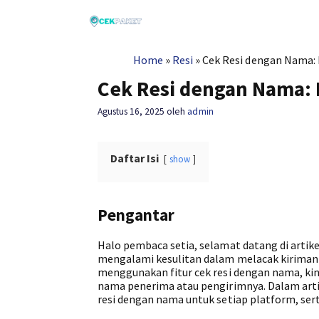
Langsung
ke
isi
Home
»
Resi
»
Cek Resi dengan Nama:
Cek Resi dengan Nama:
Agustus 16, 2025
oleh
admin
Daftar Isi
show
Pengantar
Halo pembaca setia, selamat datang di art
mengalami kesulitan dalam melacak kiriman A
menggunakan fitur cek resi dengan nama, ki
nama penerima atau pengirimnya. Dalam arti
resi dengan nama untuk setiap platform, sert