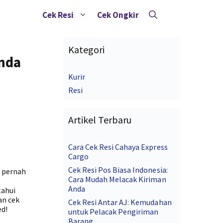
Cek Resi
Cek Ongkir
Kategori
nda
Kurir
Resi
Artikel Terbaru
Cara Cek Resi Cahaya Express
Cargo
Cek Resi Pos Biasa Indonesia:
 pernah
Cara Mudah Melacak Kiriman
Anda
tahui
an cek
Cek Resi Antar AJ: Kemudahan
ed!
untuk Pelacak Pengiriman
Barang