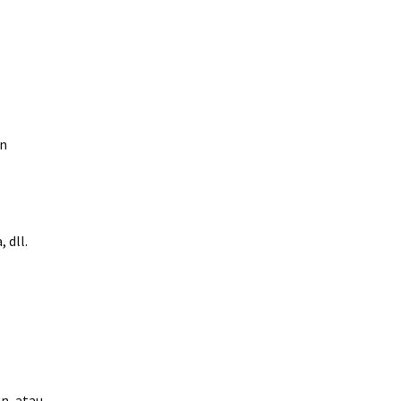
an
 dll.
n, atau