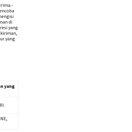
rima.-
 mencoba
mengisi
man di
resi yang
 kiriman,
tur yang
an yang
ll.
JNE,