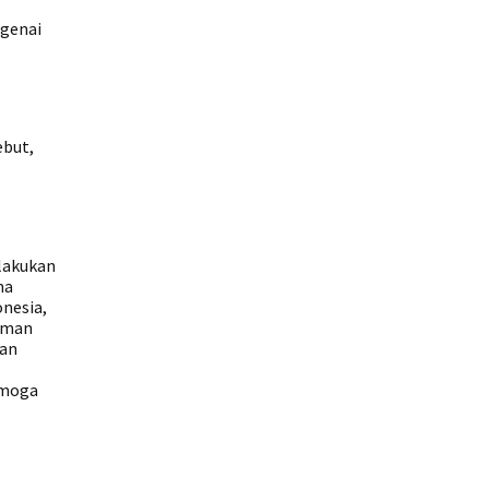
ngenai
ebut,
elakukan
ma
onesia,
riman
dan
emoga