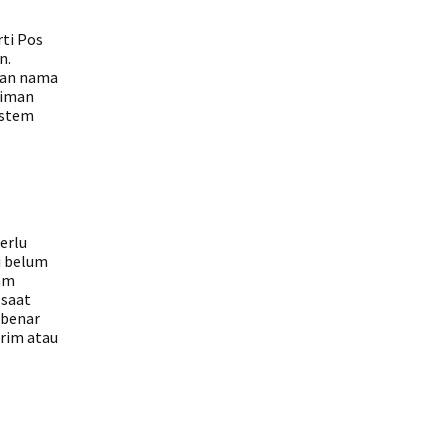
ti Pos
n.
ngan nama
riman
istem
erlu
i belum
lam
 saat
 benar
rim atau