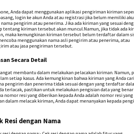
hone, Anda dapat menggunakan aplikasi pengiriman kiriman seper
rpasang, login ke akun Anda atau registrasi jika belum memiliki aku
an nama pengirim atau penerima. Jika ada kiriman yang sesuai de
 tentang kiriman tersebut akan muncul.Namun, jika tidak ada ki
n, maka kemungkinan kiriman tersebut belum terdaftar dalam s
mencoba menggunakan nama asli pengirim atau penerima, atau
rim atau jasa pengiriman tersebut.
san Secara Detail
 sangat membantu dalam melakukan pelacakan kiriman. Namun, p
l dalam setiap kasus. Ada kemungkinan bahwa kiriman yang Anda car
ma pengirim dan penerima tidak sesuai dengan yang terdaftar da
 terlacak, pastikan untuk melakukan pengisian data yang benar
wa nomor resi yang diberikan kepada Anda adalah nomor resi yang
itan dalam melacak kiriman, Anda dapat menanyakan kepada pengi
ek Resi dengan Nama
k resi dengan nama:- Cek resi dengan nama adalah fitur yang