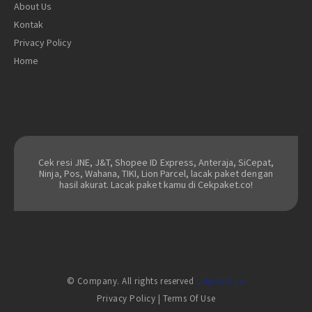
About Us
Kontak
Privacy Policy
Home
Cek resi JNE, J&T, Shopee ID Express, Anteraja, SiCepat,
Ninja, Pos, Wahana, TIKI, Lion Parcel, lacak paket dengan
hasil akurat. Lacak paket kamu di Cekpaket.co!
© Company. All rights reserved
cekpaket.co
Privacy Policy
|
Terms Of Use