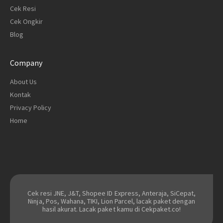
Cek Resi
Cek Ongkir
Blog
Company
About Us
Kontak
Privacy Policy
Home
Cek resi JNE, J&T, Shopee ID Express, Anteraja, SiCepat,
Ninja, Pos, Wahana, TIKI, Lion Parcel, lacak paket dengan
hasil akurat. Lacak paket kamu di Cekpaket.co!