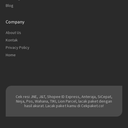
Blog
Company
About Us
Kontak
Privacy Policy
Home
Cek resi JNE, J&T, Shopee ID Express, Anteraja, SiCepat,
Ninja, Pos, Wahana, TIKI, Lion Parcel, lacak paket dengan
hasil akurat. Lacak paket kamu di Cekpaket.co!