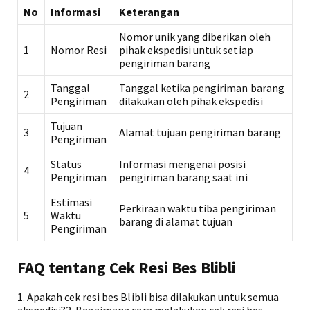
No
Informasi
Keterangan
Nomor unik yang diberikan oleh
1
Nomor Resi
pihak ekspedisi untuk setiap
pengiriman barang
Tanggal
Tanggal ketika pengiriman barang
2
Pengiriman
dilakukan oleh pihak ekspedisi
Tujuan
3
Alamat tujuan pengiriman barang
Pengiriman
Status
Informasi mengenai posisi
4
Pengiriman
pengiriman barang saat ini
Estimasi
Perkiraan waktu tiba pengiriman
5
Waktu
barang di alamat tujuan
Pengiriman
FAQ tentang Cek Resi Bes Blibli
1. Apakah cek resi bes Blibli bisa dilakukan untuk semua