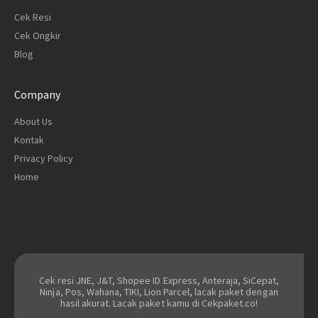
Cek Resi
Cek Ongkir
Blog
Company
About Us
Kontak
Privacy Policy
Home
Cek resi JNE, J&T, Shopee ID Express, Anteraja, SiCepat,
Ninja, Pos, Wahana, TIKI, Lion Parcel, lacak paket dengan
hasil akurat. Lacak paket kamu di Cekpaket.co!