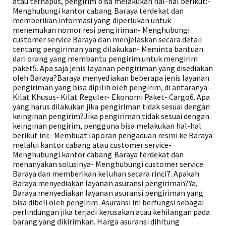
atau terhapus, pengirim bisa melakukan hal-hal berikut:-
Menghubungi kantor cabang Baraya terdekat dan
memberikan informasi yang diperlukan untuk
menemukan nomor resi pengiriman- Menghubungi
customer service Baraya dan menjelaskan secara detail
tentang pengiriman yang dilakukan- Meminta bantuan
dari orang yang membantu pengirim untuk mengirim
paket5. Apa saja jenis layanan pengiriman yang disediakan
oleh Baraya?Baraya menyediakan beberapa jenis layanan
pengiriman yang bisa dipilih oleh pengirim, di antaranya:-
Kilat Khusus- Kilat Reguler- Ekonomi Paket- Cargo6. Apa
yang harus dilakukan jika pengiriman tidak sesuai dengan
keinginan pengirim?Jika pengiriman tidak sesuai dengan
keinginan pengirim, pengguna bisa melakukan hal-hal
berikut ini:- Membuat laporan pengaduan resmi ke Baraya
melalui kantor cabang atau customer service-
Menghubungi kantor cabang Baraya terdekat dan
menanyakan solusinya- Menghubungi customer service
Baraya dan memberikan keluhan secara rinci7. Apakah
Baraya menyediakan layanan asuransi pengiriman?Ya,
Baraya menyediakan layanan asuransi pengiriman yang
bisa dibeli oleh pengirim. Asuransi ini berfungsi sebagai
perlindungan jika terjadi kerusakan atau kehilangan pada
barang yang dikirimkan. Harga asuransi dihitung