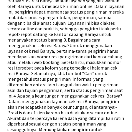
Baraya?Cek resi Baraya adalah layanan yang ditawarkan
oleh Baraya untuk melacak kiriman online. Dalam layanan
ini, pengirim dapat memantau status pengiriman mereka
mulai dari proses pengambilan, pengiriman, sampai
dengan tiba di alamat tujuan. Layanan ini bisa diakses
secara online dan praktis, sehingga pengirim tidak perlu
repot-repot datang ke kantor cabang Baraya untuk
menanyakan status barang.3. Bagaimana cara
menggunakan cek resi Baraya?Untuk menggunakan
layanan cek resi Baraya, pertama-tama pengirim harus
mendapatkan nomor resi pengiriman dari kantor cabang
atau melalui web booking. Setelah itu, masukkan nomor
resi tersebut pada kolom yang tersedia di halaman cek
resi Baraya. Selanjutnya, klik tombol “Cari” untuk
mengetahui status pengiriman. Informasi yang
ditampilkan antara lain tanggal dan waktu pengiriman,
asal dan tujuan pengiriman, serta status pengiriman saat
ini.4. Apa saja keuntungan menggunakan cek resi Baraya?
Dalam menggunakan layanan cek resi Baraya, pengirim
akan mendapatkan banyak keuntungan, di antaranya:-
Praktis dan efisien karena bisa dilakukan secara online-
Akurat dan terpercaya karena data yang ditampilkan rutin
diperbarui sesuai dengan status pengiriman yang
sesungguhnya- Memungkinkan pengirim untuk