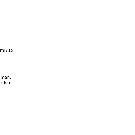
mi ALS.
iman,
utuhan