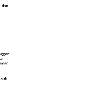
t dan
.
anggan
kan
riman
asih