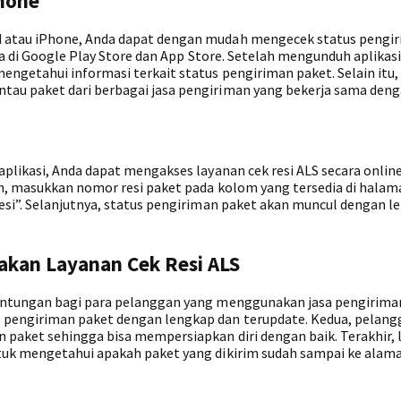
phone
 atau iPhone, Anda dapat dengan mudah mengecek status pengi
a di Google Play Store dan App Store. Setelah mengunduh aplikasi 
getahui informasi terkait status pengiriman paket. Selain itu, 
u paket dari berbagai jasa pengiriman yang bekerja sama deng
plikasi, Anda dapat mengakses layanan cek resi ALS secara onlin
h, masukkan nomor resi paket pada kolom yang tersedia di halam
si”. Selanjutnya, status pengiriman paket akan muncul dengan l
kan Layanan Cek Resi ALS
untungan bagi para pelanggan yang menggunakan jasa pengirima
pengiriman paket dengan lengkap dan terupdate. Kedua, pelang
paket sehingga bisa mempersiapkan diri dengan baik. Terakhir, 
uk mengetahui apakah paket yang dikirim sudah sampai ke alama