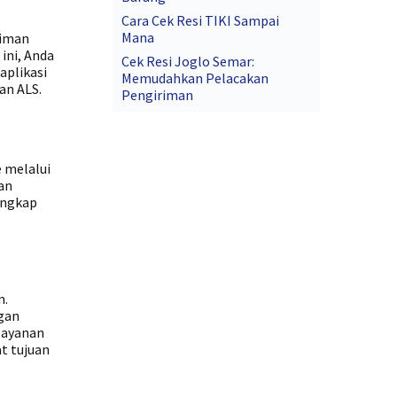
Cara Cek Resi TIKI Sampai
Mana
riman
ini, Anda
Cek Resi Joglo Semar:
aplikasi
Memudahkan Pelacakan
an ALS.
Pengiriman
e melalui
an
engkap
n.
gan
layanan
t tujuan