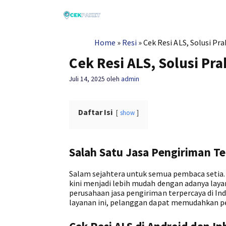
Langsung
ke
isi
Home
»
Resi
»
Cek Resi ALS, Solusi Pr
Cek Resi ALS, Solusi Pr
Juli 14, 2025
oleh
admin
Daftar Isi
show
Salah Satu Jasa Pengiriman Te
Salam sejahtera untuk semua pembaca setia
kini menjadi lebih mudah dengan adanya lay
perusahaan jasa pengiriman terpercaya di In
layanan ini, pelanggan dapat memudahkan pe