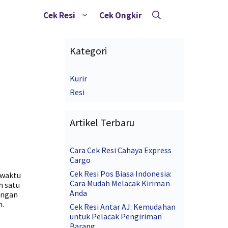
Cek Resi
Cek Ongkir
Kategori
Kurir
Resi
Artikel Terbaru
Cara Cek Resi Cahaya Express
Cargo
Cek Resi Pos Biasa Indonesia:
 waktu
Cara Mudah Melacak Kiriman
h satu
Anda
engan
m.
Cek Resi Antar AJ: Kemudahan
untuk Pelacak Pengiriman
Barang