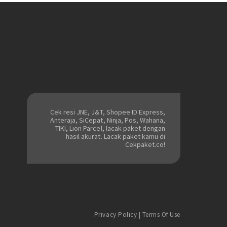
Cek resi JNE, J&T, Shopee ID Express,
Anteraja, SiCepat, Ninja, Pos, Wahana,
TIKI, Lion Parcel, lacak paket dengan
hasil akurat. Lacak paket kamu di
Cekpaket.co!
Privacy Policy
|
Terms Of Use