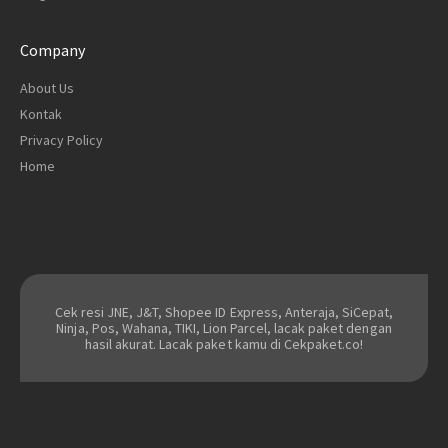
Company
About Us
Kontak
Privacy Policy
Home
Cek resi JNE, J&T, Shopee ID Express, Anteraja, SiCepat,
Ninja, Pos, Wahana, TIKI, Lion Parcel, lacak paket dengan
hasil akurat. Lacak paket kamu di Cekpaket.co!