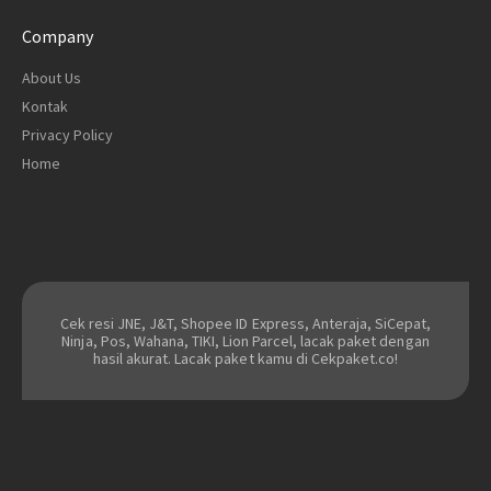
Company
About Us
Kontak
Privacy Policy
Home
Cek resi JNE, J&T, Shopee ID Express, Anteraja, SiCepat,
Ninja, Pos, Wahana, TIKI, Lion Parcel, lacak paket dengan
hasil akurat. Lacak paket kamu di Cekpaket.co!