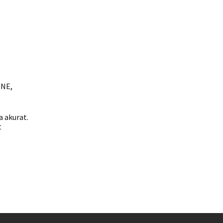
JNE,
 akurat.
t