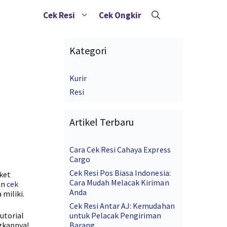
Cek Resi
Cek Ongkir
Kategori
Kurir
Resi
Artikel Terbaru
Cara Cek Resi Cahaya Express
Cargo
Cek Resi Pos Biasa Indonesia:
ket
Cara Mudah Melacak Kiriman
an
cek
Anda
miliki.
Cek Resi Antar AJ: Kemudahan
utorial
untuk Pelacak Pengiriman
ngkapnya!
Barang