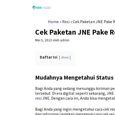
Langsung
ke
isi
Home
»
Resi
»
Cek Paketan JNE Pake R
Cek Paketan JNE Pake R
Mei 5, 2023
oleh
admin
Daftar Isi
show
Mudahnya Mengetahui Status 
Bagi Anda yang sedang menunggu kiriman pen
tersebut. Di era digital seperti sekarang, J
resi
JNE. Dengan cara ini, Anda bisa mengeta
Bagi Anda yang ingin mengetahui cara cek resi
dan informasi lengkap mengenai cara cek resi