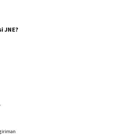
si JNE?
.
ngiriman