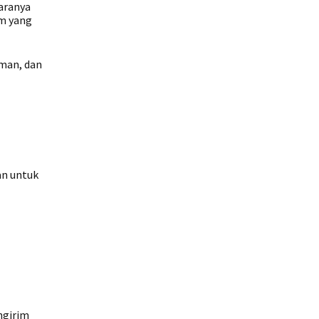
Caranya
om yang
iman, dan
an untuk
ngirim