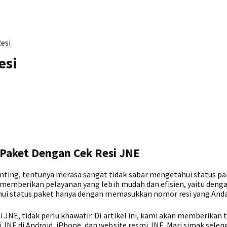
esi
esi
Paket Dengan Cek Resi JNE
ting, tentunya merasa sangat tidak sabar mengetahui status pa
NE memberikan pelayanan yang lebih mudah dan efisien, yaitu deng
hui status paket hanya dengan memasukkan nomor resi yang Anda 
 JNE, tidak perlu khawatir. Di artikel ini, kami akan memberikan t
 JNE di Android, iPhone, dan website resmi JNE. Mari simak sele