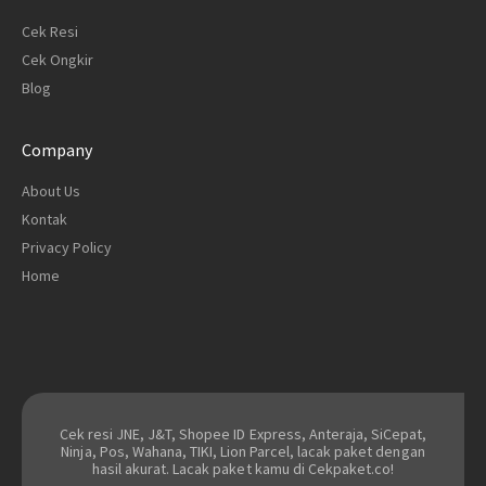
Cek Resi
Cek Ongkir
Blog
Company
About Us
Kontak
Privacy Policy
Home
Cek resi JNE, J&T, Shopee ID Express, Anteraja, SiCepat,
Ninja, Pos, Wahana, TIKI, Lion Parcel, lacak paket dengan
hasil akurat. Lacak paket kamu di Cekpaket.co!