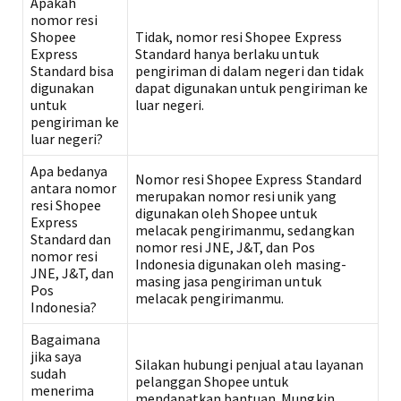
Apakah
nomor resi
Shopee
Tidak, nomor resi Shopee Express
Express
Standard hanya berlaku untuk
Standard bisa
pengiriman di dalam negeri dan tidak
digunakan
dapat digunakan untuk pengiriman ke
untuk
luar negeri.
pengiriman ke
luar negeri?
Apa bedanya
Nomor resi Shopee Express Standard
antara nomor
merupakan nomor resi unik yang
resi Shopee
digunakan oleh Shopee untuk
Express
melacak pengirimanmu, sedangkan
Standard dan
nomor resi JNE, J&T, dan Pos
nomor resi
Indonesia digunakan oleh masing-
JNE, J&T, dan
masing jasa pengiriman untuk
Pos
melacak pengirimanmu.
Indonesia?
Bagaimana
jika saya
Silakan hubungi penjual atau layanan
sudah
pelanggan Shopee untuk
menerima
mendapatkan bantuan. Mungkin