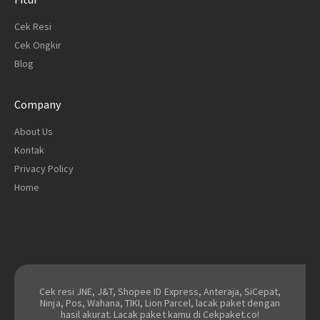
Cek Resi
Cek Ongkir
Blog
Company
About Us
Kontak
Privacy Policy
Home
Cek resi JNE, J&T, Shopee ID Express, Anteraja, SiCepat,
Ninja, Pos, Wahana, TIKI, Lion Parcel, lacak paket dengan
hasil akurat. Lacak paket kamu di Cekpaket.co!