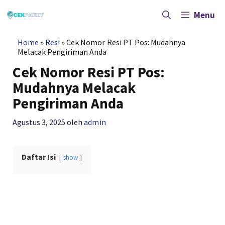
Langsung
ke
Menu
isi
Home
»
Resi
»
Cek Nomor Resi PT Pos: Mudahnya
Melacak Pengiriman Anda
Cek Nomor Resi PT Pos:
Mudahnya Melacak
Pengiriman Anda
Agustus 3, 2025
oleh
admin
Daftar Isi
show