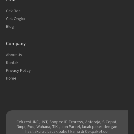
Cek Resi
Cek Ongkir
Blog
Company
About Us
Kontak
Privacy Policy
Home
Cek resi JNE, J&T, Shopee ID Express, Anteraja, SiCepat,
Ninja, Pos, Wahana, TIKI, Lion Parcel, lacak paket dengan
hasil akurat. Lacak paket kamu di Cekpaket.co!