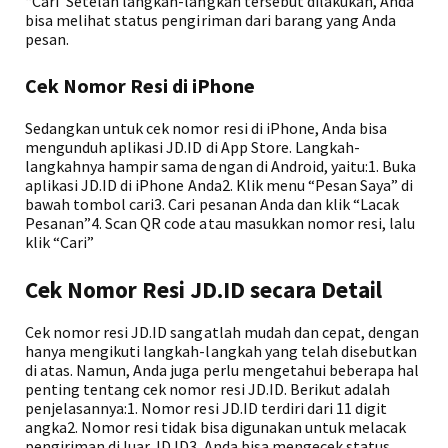
“Cari”Setelah langkah-langkah tersebut dilakukan, Anda
bisa melihat status pengiriman dari barang yang Anda
pesan.
Cek Nomor Resi di iPhone
Sedangkan untuk cek nomor resi di iPhone, Anda bisa
mengunduh aplikasi JD.ID di App Store. Langkah-
langkahnya hampir sama dengan di Android, yaitu:1. Buka
aplikasi JD.ID di iPhone Anda2. Klik menu “Pesan Saya” di
bawah tombol cari3. Cari pesanan Anda dan klik “Lacak
Pesanan”4. Scan QR code atau masukkan nomor resi, lalu
klik “Cari”
Cek Nomor Resi JD.ID secara Detail
Cek nomor resi JD.ID sangatlah mudah dan cepat, dengan
hanya mengikuti langkah-langkah yang telah disebutkan
di atas. Namun, Anda juga perlu mengetahui beberapa hal
penting tentang cek nomor resi JD.ID. Berikut adalah
penjelasannya:1. Nomor resi JD.ID terdiri dari 11 digit
angka2. Nomor resi tidak bisa digunakan untuk melacak
pengiriman di luar JD.ID3. Anda bisa mengecek status