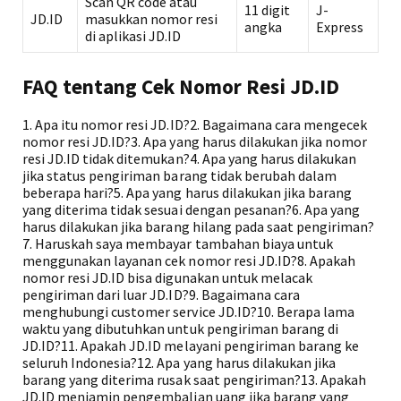
Scan QR code atau
11 digit
J-
JD.ID
masukkan nomor resi
angka
Express
di aplikasi JD.ID
FAQ tentang Cek Nomor Resi JD.ID
1. Apa itu nomor resi JD.ID?2. Bagaimana cara mengecek
nomor resi JD.ID?3. Apa yang harus dilakukan jika nomor
resi JD.ID tidak ditemukan?4. Apa yang harus dilakukan
jika status pengiriman barang tidak berubah dalam
beberapa hari?5. Apa yang harus dilakukan jika barang
yang diterima tidak sesuai dengan pesanan?6. Apa yang
harus dilakukan jika barang hilang pada saat pengiriman?
7. Haruskah saya membayar tambahan biaya untuk
menggunakan layanan cek nomor resi JD.ID?8. Apakah
nomor resi JD.ID bisa digunakan untuk melacak
pengiriman dari luar JD.ID?9. Bagaimana cara
menghubungi customer service JD.ID?10. Berapa lama
waktu yang dibutuhkan untuk pengiriman barang di
JD.ID?11. Apakah JD.ID melayani pengiriman barang ke
seluruh Indonesia?12. Apa yang harus dilakukan jika
barang yang diterima rusak saat pengiriman?13. Apakah
JD.ID menjamin pengembalian uang jika barang yang