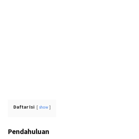
Daftar Isi
show
Pendahuluan