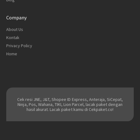
Company
About Us
Kontak
Privacy Policy
Home
Cek resi JNE, J&T, Shopee ID Express, Anteraja, SiCepat,
Ninja, Pos, Wahana, TIKI, Lion Parcel, lacak paket dengan
hasil akurat. Lacak paket kamu di Cekpaket.co!