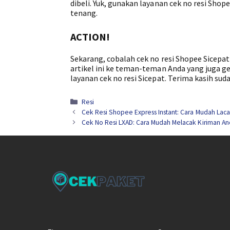
dibeli. Yuk, gunakan layanan cek no resi Sh
tenang.
ACTION!
Sekarang, cobalah cek no resi Shopee Sicepa
artikel ini ke teman-teman Anda yang juga 
layanan cek no resi Sicepat. Terima kasih s
Kategori
Resi
Cek Resi Shopee Express Instant: Cara Mudah Lac
Cek No Resi LXAD: Cara Mudah Melacak Kiriman A