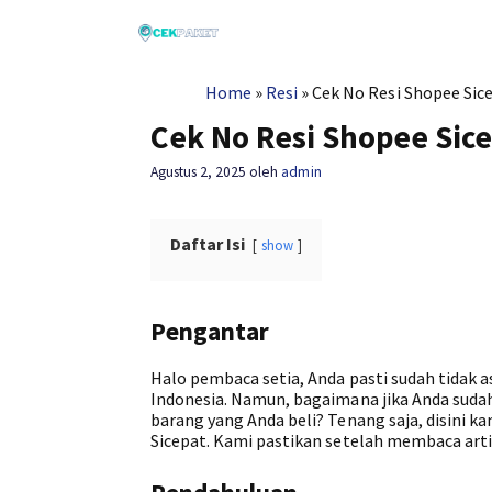
Langsung
ke
isi
Home
»
Resi
»
Cek No Resi Shopee Sic
Cek No Resi Shopee Sic
Agustus 2, 2025
oleh
admin
Daftar Isi
show
Pengantar
Halo pembaca setia, Anda pasti sudah tidak as
Indonesia. Namun, bagaimana jika Anda sud
barang yang Anda beli? Tenang saja, disini 
Sicepat. Kami pastikan setelah membaca arti