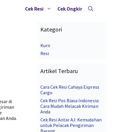
Cek Resi
Cek Ongkir
Kategori
Kurir
Resi
Artikel Terbaru
Cara Cek Resi Cahaya Express
Cargo
Cek Resi Pos Biasa Indonesia:
esar di
Cara Mudah Melacak Kiriman
giriman
Anda
e
an Anda.
Cek Resi Antar AJ: Kemudahan
untuk Pelacak Pengiriman
Barang