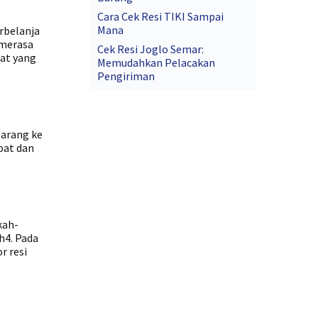
Cara Cek Resi TIKI Sampai
Mana
erbelanja
 merasa
Cek Resi Joglo Semar:
pat yang
Memudahkan Pelacakan
Pengiriman
barang ke
pat dan
kah-
h4. Pada
r resi