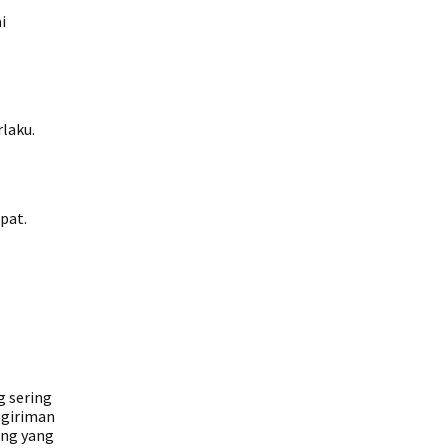
i
laku.
epat.
g sering
ngiriman
ang yang