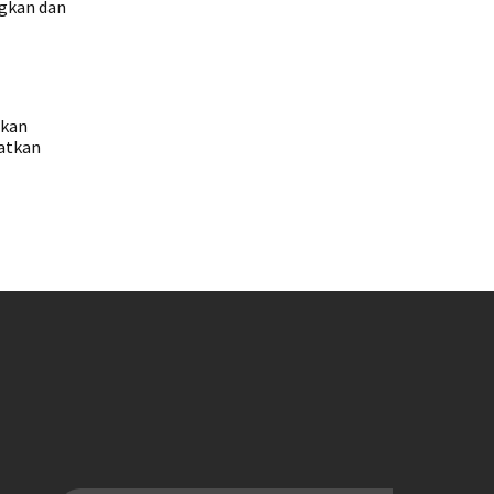
ngkan dan
ikan
aatkan