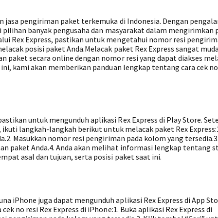
n jasa pengiriman paket terkemuka di Indonesia. Dengan pengal
adi pilihan banyak pengusaha dan masyarakat dalam mengirimkan 
ui Rex Express, pastikan untuk mengetahui nomor resi pengiri
melacak posisi paket Anda.Melacak paket Rex Express sangat mud
n paket secara online dengan nomor resi yang dapat diakses mel
l ini, kami akan memberikan panduan lengkap tentang cara cek no 
stikan untuk mengunduh aplikasi Rex Express di Play Store. Set
 ikuti langkah-langkah berikut untuk melacak paket Rex Express:
da.2. Masukkan nomor resi pengiriman pada kolom yang tersedia.3.
an paket Anda.4. Anda akan melihat informasi lengkap tentang s
at asal dan tujuan, serta posisi paket saat ini.
na iPhone juga dapat mengunduh aplikasi Rex Express di App Sto
ek no resi Rex Express di iPhone:1. Buka aplikasi Rex Express di