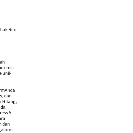
ihak Rex
lah
or resi
e unik
ormAnda
s, dan
 Hilang,
da.
ess.5.
ara
n dan
galami