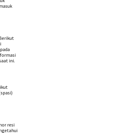
tuk
rmasuk
Berikut
i
 pada
nformasi
aat ini.
ikut
spasi)
or resi
engetahui