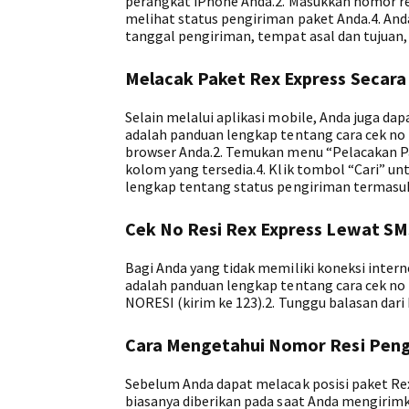
perangkat iPhone Anda.2. Masukkan nomor res
melihat status pengiriman paket Anda.4. An
tanggal pengiriman, tempat asal dan tujuan, s
Melacak Paket Rex Express Secara
Selain melalui aplikasi mobile, Anda juga da
adalah panduan lengkap tentang cara cek no r
browser Anda.2. Temukan menu “Pelacakan Pa
kolom yang tersedia.4. Klik tombol “Cari” un
lengkap tentang status pengiriman termasuk t
Cek No Resi Rex Express Lewat SM
Bagi Anda yang tidak memiliki koneksi inter
adalah panduan lengkap tentang cara cek no 
NORESI (kirim ke 123).2. Tunggu balasan dari
Cara Mengetahui Nomor Resi Peng
Sebelum Anda dapat melacak posisi paket Re
biasanya diberikan pada saat Anda mengirimk