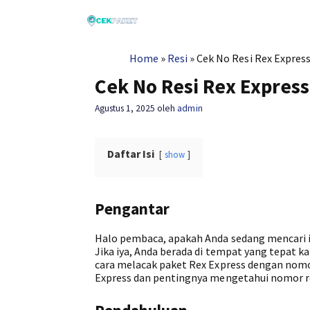
Langsung
ke
isi
Home
»
Resi
»
Cek No Resi Rex Expres
Cek No Resi Rex Expres
Agustus 1, 2025
oleh
admin
Daftar Isi
show
Pengantar
Halo pembaca, apakah Anda sedang mencari i
Jika iya, Anda berada di tempat yang tepat 
cara melacak paket Rex Express dengan nomor 
Express dan pentingnya mengetahui nomor re