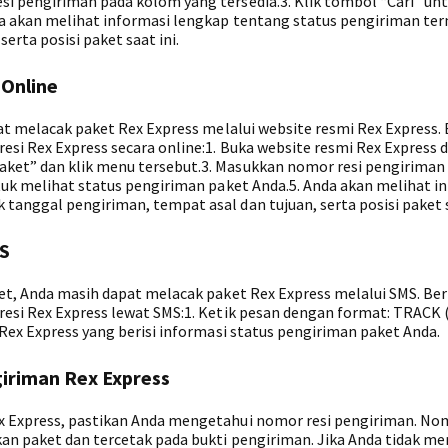
i pengiriman pada kolom yang tersedia.3. Klik tombol “Cari” un
da akan melihat informasi lengkap tentang status pengiriman te
erta posisi paket saat ini.
 Online
pat melacak paket Rex Express melalui website resmi Rex Express. 
esi Rex Express secara online:1. Buka website resmi Rex Express d
ket” dan klik menu tersebut.3. Masukkan nomor resi pengiriman
tuk melihat status pengiriman paket Anda.5. Anda akan melihat i
anggal pengiriman, tempat asal dan tujuan, serta posisi paket s
S
net, Anda masih dapat melacak paket Rex Express melalui SMS. Ber
resi Rex Express lewat SMS:1. Ketik pesan dengan format: TRACK (
 Rex Express yang berisi informasi status pengiriman paket Anda.
iriman Rex Express
x Express, pastikan Anda mengetahui nomor resi pengiriman. Nom
an paket dan tercetak pada bukti pengiriman. Jika Anda tidak m