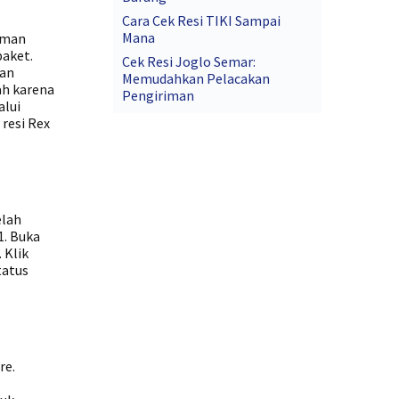
Cara Cek Resi TIKI Sampai
Mana
aman
paket.
Cek Resi Joglo Semar:
man
Memudahkan Pelacakan
ah karena
Pengiriman
alui
resi Rex
elah
1. Buka
 Klik
tatus
re.