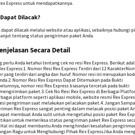
Rex Express untuk mendapatkannya.
Dapat Dilacak?
 dapat dilacak melalui website atau aplikasi, sebaiknya hubungi p
anjut tentang status pengiriman paket Anda.
enjelasan Secara Detail
ng perlu Anda ketahui tentang cek no resi Rex Express. Berikut ada
Rex Express:1. Nomor Resi Rex Express Terdiri dari 12 KarakterNom
er yang terdiri dari angka dan huruf. Nomor resi ini merupakan kod
Anda.2. Nomor Resi Rex Express Dapat Ditemukan pada Bukti
elumnya, nomor resi Rex Express biasanya tercetak pada bukti
mengirimkan paket.3. Cek No Resi Rex Express di Berbagai Platf
rbagai platform seperti aplikasi mobile, website resmi Rex Expres
esi pengiriman saat melakukan pelacakan paket.4. Jangan Sampai
iman Rex Express sangat penting dalam melacak posisi paket An
dapat membuat Anda sulit untuk mengetahui posisi paket Rex Expr
stikan untuk memeriksa status pengiriman paket Rex Express sec
. Hal ini dapat membantu Anda menghindari kesalahan pengirima
ngan Ragu untuk Menghubungi Pihak Rex ExpressJika Anda men