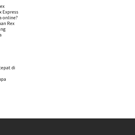
Rex
x Express
a online?
man Rex
ang
a
cepat di
upa