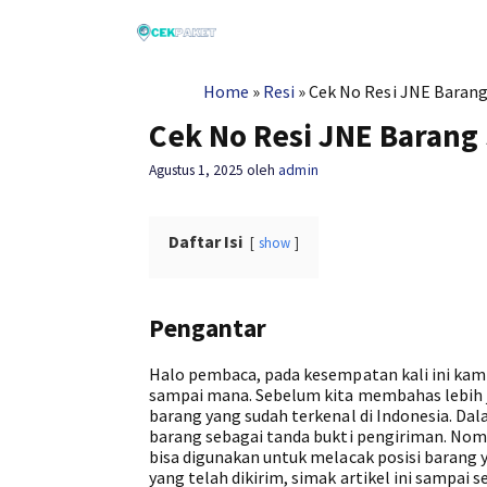
Langsung
ke
isi
Home
»
Resi
»
Cek No Resi JNE Baran
Cek No Resi JNE Baran
Agustus 1, 2025
oleh
admin
Daftar Isi
show
Pengantar
Halo pembaca, pada kesempatan kali ini kam
sampai mana. Sebelum kita membahas lebih j
barang yang sudah terkenal di Indonesia. D
barang sebagai tanda bukti pengiriman. Nomo
bisa digunakan untuk melacak posisi barang y
yang telah dikirim, simak artikel ini sampai se