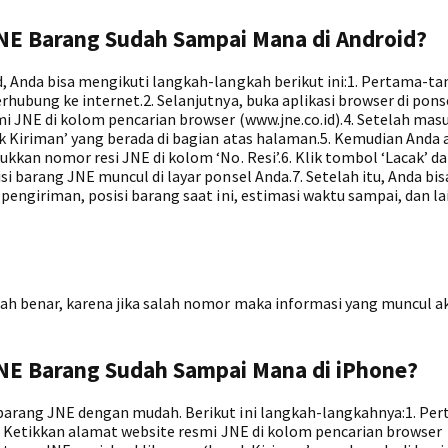
NE Barang Sudah Sampai Mana di Android?
, Anda bisa mengikuti langkah-langkah berikut ini:1. Pertama-ta
hubung ke internet.2. Selanjutnya, buka aplikasi browser di pons
i JNE di kolom pencarian browser (www.jne.co.id).4. Setelah mas
k Kiriman’ yang berada di bagian atas halaman.5. Kemudian Anda 
kkan nomor resi JNE di kolom ‘No. Resi’.6. Klik tombol ‘Lacak’ d
i barang JNE muncul di layar ponsel Anda.7. Setelah itu, Anda bis
pengiriman, posisi barang saat ini, estimasi waktu sampai, dan la
ah benar, karena jika salah nomor maka informasi yang muncul a
NE Barang Sudah Sampai Mana di iPhone?
barang JNE dengan mudah. Berikut ini langkah-langkahnya:1. Pe
2. Ketikkan alamat website resmi JNE di kolom pencarian browser