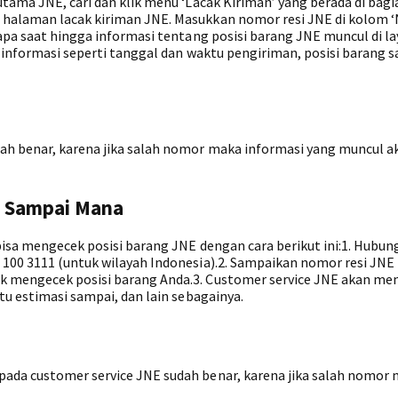
utama JNE, cari dan klik menu ‘Lacak Kiriman’ yang berada di bagi
 halaman lacak kiriman JNE. Masukkan nomor resi JNE di kolom ‘
rapa saat hingga informasi tentang posisi barang JNE muncul di la
 informasi seperti tanggal dan waktu pengiriman, posisi barang sa
ah benar, karena jika salah nomor maka informasi yang muncul a
h Sampai Mana
bisa mengecek posisi barang JNE dengan cara berikut ini:1. Hubung
 100 3111 (untuk wilayah Indonesia).2. Sampaikan nomor resi JNE
k mengecek posisi barang Anda.3. Customer service JNE akan m
tu estimasi sampai, dan lain sebagainya.
pada customer service JNE sudah benar, karena jika salah nomor