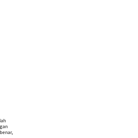
dah
ngan
benar,