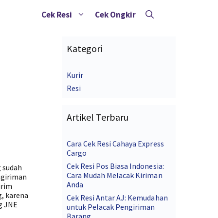
Cek Resi
Cek Ongkir
Kategori
Kurir
Resi
Artikel Terbaru
Cara Cek Resi Cahaya Express
Cargo
Cek Resi Pos Biasa Indonesia:
g sudah
Cara Mudah Melacak Kiriman
ngiriman
Anda
irim
g, karena
Cek Resi Antar AJ: Kemudahan
ng JNE
untuk Pelacak Pengiriman
Barang