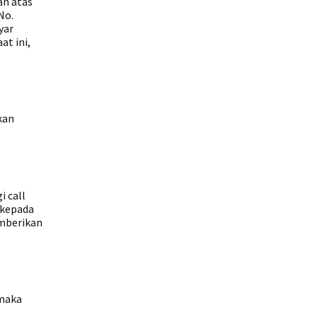
an atas
No.
yar
at ini,
kan
i call
 kepada
emberikan
 maka