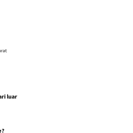
urat
ri luar
e?