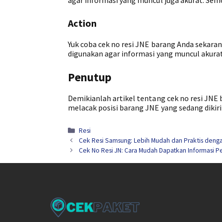
Action
Yuk coba cek no resi JNE barang Anda sekara
digunakan agar informasi yang muncul akurat
Penutup
Demikianlah artikel tentang cek no resi JN
melacak posisi barang JNE yang sedang dikir
Kategori
Resi
Cek Resi Samsung: Lebih Mudah dan Praktis dengan
Cek No Resi JN: Cara Mudah Dapatkan Informasi P