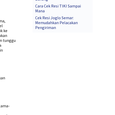
Cara Cek Resi TIKI Sampai
Mana
Cek Resi Joglo Semar:
ma,
Memudahkan Pelacakan
el
Pengiriman
uk ke
akan
an tunggu
a
in
kan
rtama-