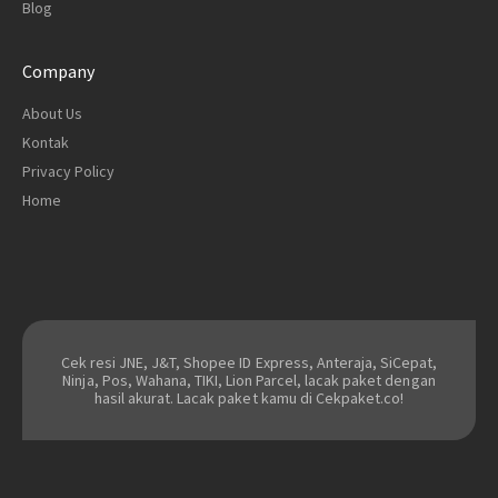
Blog
Company
About Us
Kontak
Privacy Policy
Home
Cek resi JNE, J&T, Shopee ID Express, Anteraja, SiCepat,
Ninja, Pos, Wahana, TIKI, Lion Parcel, lacak paket dengan
hasil akurat. Lacak paket kamu di Cekpaket.co!